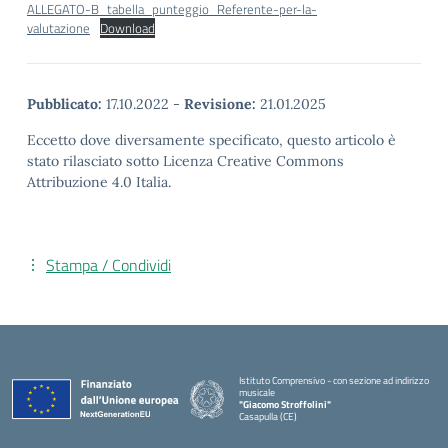
ALLEGATO-B_tabella_punteggio_Referente-per-la-
valutazione
Download
Pubblicato:
17.10.2022
-
Revisione:
21.01.2025
Eccetto dove diversamente specificato, questo articolo è
stato rilasciato sotto Licenza Creative Commons
Attribuzione 4.0 Italia.
Stampa / Condividi
Istituto Comprensivo - con sezione ad indirizzo
musicale
"Giacomo Stroffolini"
Casapulla (CE)
— Visita la pagina iniziale della scuola