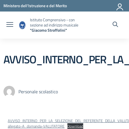
Vai ai contenuti
Vai al menu di navigazione
Vai al footer
Ministero dell'Istruzione e del Merito
Istituto Comprensivo - con
sezione ad indirizzo musicale
"Giacomo Stroffolini"
AVVISO_INTERNO_PER_LA_
Personale scolastico
AVVISO_INTERNO_PER_LA_SELEZIONE_DEL_REFERENTE_DELLA_VALUT
allegato-A_domanda-VALUTATORE
Download