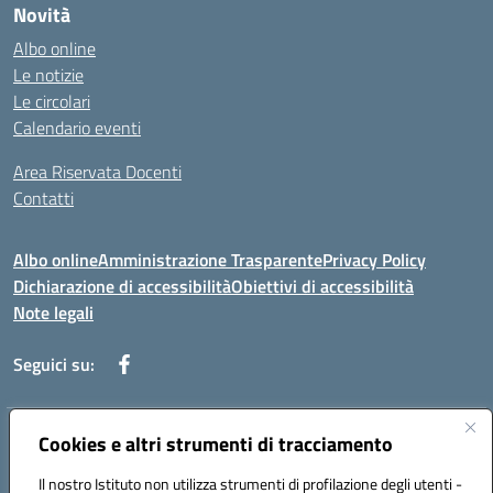
Novità
Albo online
Le notizie
Le circolari
Calendario eventi
Area Riservata Docenti
Contatti
Albo online
Amministrazione Trasparente
Privacy Policy
Dichiarazione di accessibilità
Obiettivi di accessibilità
Note legali
Seguici su:
Indirizzo:
Cookies e altri strumenti di tracciamento
Via Rimembranza,33 – 81020 Casapulla (CE)
Centralino:
0823467754
Email:
ceic82800v@istruzione.it
Il nostro Istituto non utilizza strumenti di profilazione degli utenti -
Posta elettronica certificata (PEC):
ceic82800v@pec.istruzione.it