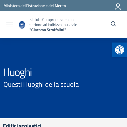
Vai ai contenuti
Vai al menu di navigazione
Vai al footer
Ministero dell'Istruzione e del Merito
Istituto Comprensivo - con
sezione ad indirizzo musicale
"Giacomo Stroffolini"
Apr
I luoghi
Questi i luoghi della scuola
Edifici scolastici