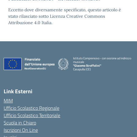
Eccetto dove diversamente specificato, questo articolo è
stato rilasciato sotto Licenza Creative Commons
Attribuzione 4.0 Italia.
Istituto Comprensivo - con sezione ad indirizzo
musicale
"Giacomo Stroffolini"
Casapulla (CE)
— Visita la pagina iniziale della scuola
Link Esterni
MIM
Ufficio Scolastico Regionale
Ufficio Scolastico Territoriale
Scuola in Chiaro
Iscrizioni On Line