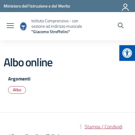
Vai ai contenuti
Vai al menu di navigazione
Vai al footer
Ministero dell'Istruzione e del Merito
Istituto Comprensivo - con
sezione ad indirizzo musicale
"Giacomo Stroffolini"
Apr
Albo online
Argomenti
Albo
Stampa / Condividi