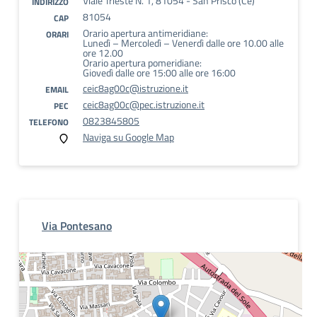
Viale Trieste N. 1, 81054 - San Prisco (Ce)
INDIRIZZO
81054
CAP
Orario apertura antimeridiane:
ORARI
Lunedì – Mercoledì – Venerdì dalle ore 10.00 alle
ore 12.00
Orario apertura pomeridiane:
Giovedì dalle ore 15:00 alle ore 16:00
ceic8ag00c@istruzione.it
EMAIL
ceic8ag00c@pec.istruzione.it
PEC
0823845805
TELEFONO
Naviga su Google Map
Via Pontesano