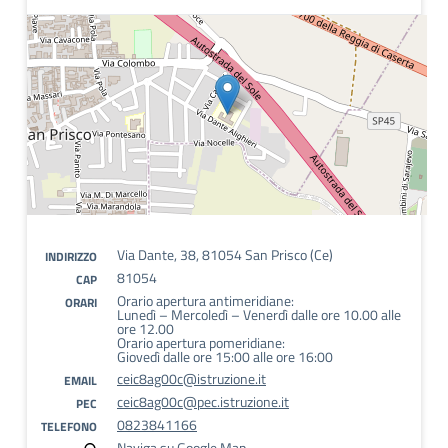
Via Dante, 38, 81054 San Prisco (Ce)
INDIRIZZO
81054
CAP
Orario apertura antimeridiane:
ORARI
Lunedì – Mercoledì – Venerdì dalle ore 10.00 alle
ore 12.00
Orario apertura pomeridiane:
Giovedì dalle ore 15:00 alle ore 16:00
ceic8ag00c@istruzione.it
EMAIL
ceic8ag00c@pec.istruzione.it
PEC
0823841166
TELEFONO
Naviga su Google Map