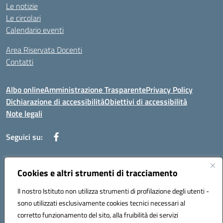
Le notizie
Le circolari
Calendario eventi
Area Riservata Docenti
Contatti
Albo online
Amministrazione Trasparente
Privacy Policy
Dichiarazione di accessibilità
Obiettivi di accessibilità
Note legali
Seguici su:
Indirizzo:
Cookies e altri strumenti di tracciamento
Via Rimembranza,33 – 81020 Casapulla (CE)
Centralino:
0823467754
Email:
ceic82800v@istruzione.it
Il nostro Istituto non utilizza strumenti di profilazione degli utenti -
Posta elettronica certificata (PEC):
ceic82800v@pec.istruzione.it
sono utilizzati esclusivamente cookies tecnici necessari al
Codice fiscale: 94007130613
corretto funzionamento del sito, alla fruibilità dei servizi
Codice meccanografico:
CEIC82800V