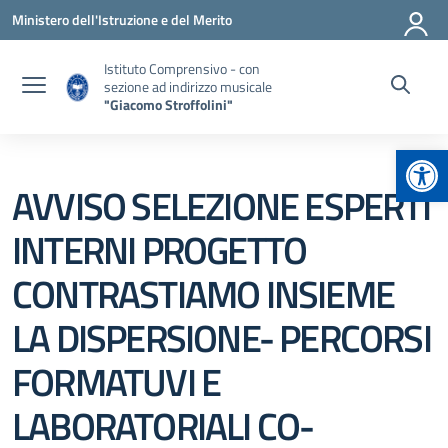
Vai ai contenuti
Vai al menu di navigazione
Vai al footer
Ministero dell'Istruzione e del Merito
Istituto Comprensivo - con
sezione ad indirizzo musicale
"Giacomo Stroffolini"
Apr
AVVISO SELEZIONE ESPERTI
INTERNI PROGETTO
CONTRASTIAMO INSIEME
LA DISPERSIONE- PERCORSI
FORMATUVI E
LABORATORIALI CO-