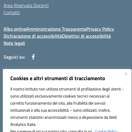
Area Riservata Docenti
Contatti
Albo online
Amministrazione Trasparente
Privacy Policy
Dichiarazione di accessibilità
Obiettivi di accessibilità
Note legali
Seguici su:
Indirizzo:
Cookies e altri strumenti di tracciamento
Via Rimembranza,33 – 81020 Casapulla (CE)
Centralino:
0823467754
Email:
ceic82800v@istruzione.it
Il nostro Istituto non utilizza strumenti di profilazione degli utenti -
Posta elettronica certificata (PEC):
ceic82800v@pec.istruzione.it
sono utilizzati esclusivamente cookies tecnici necessari al
Codice fiscale: 94007130613
corretto funzionamento del sito, alla fruibilità dei servizi
Codice meccanografico:
CEIC82800V
istituzionali e alla sua accessibilità – sono utilizzati, inoltre,
strumenti statistici anonimizzati messi a disposizione da Web
Analytics Italia.
Hosting & Powered by 3D Solution S.r.l.
Per saperne di più sul nostro sito, consulta la ns.
Cookie Policy.