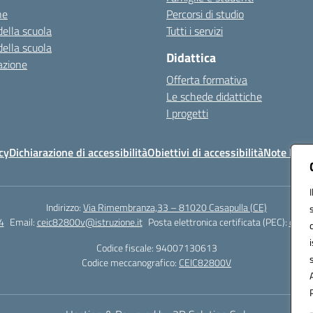
ne
Percorsi di studio
della scuola
Tutti i servizi
della scuola
Didattica
azione
Offerta formativa
Le schede didattiche
I progetti
cy
Dichiarazione di accessibilità
Obiettivi di accessibilità
Note legal
Indirizzo:
Via Rimembranza,33 – 81020 Casapulla (CE)
4
Email:
ceic82800v@istruzione.it
Posta elettronica certificata (PEC):
ceic8
Codice fiscale: 94007130613
Codice meccanografico:
CEIC82800V