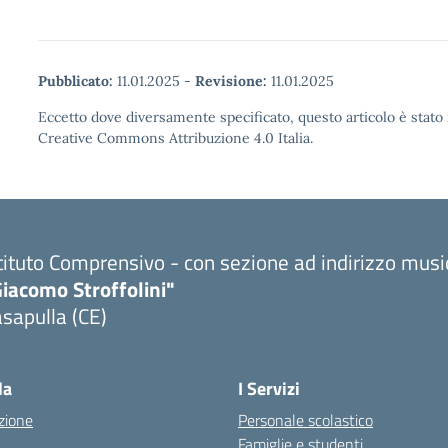
Pubblicato:
11.01.2025
-
Revisione:
11.01.2025
Eccetto dove diversamente specificato, questo articolo è stato 
Creative Commons Attribuzione 4.0 Italia.
tituto Comprensivo - con sezione ad indirizzo musi
iacomo Stroffolini"
sapulla (CE)
Visita la pagina iniziale della scuola
la
I Servizi
zione
Personale scolastico
Famiglie e studenti