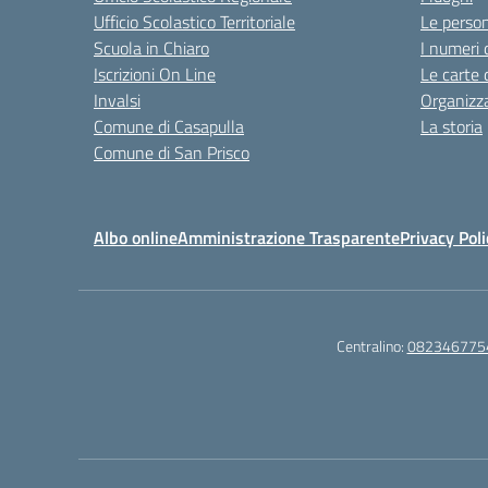
Ufficio Scolastico Territoriale
Le perso
Scuola in Chiaro
I numeri 
Iscrizioni On Line
Le carte 
Invalsi
Organizz
Comune di Casapulla
La storia
Comune di San Prisco
Albo online
Amministrazione Trasparente
Privacy Poli
Centralino:
082346775