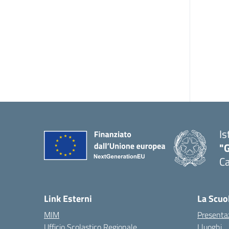
Is
"G
Ca
— 
Link Esterni
La Scuo
MIM
Presenta
Ufficio Scolastico Regionale
I luoghi