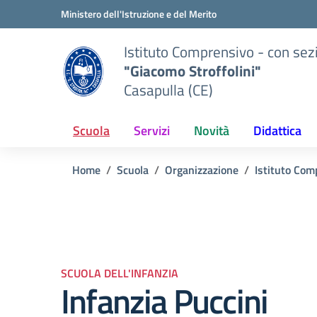
Vai ai contenuti
Vai al menu di navigazione
Vai al footer
Ministero dell'Istruzione e del Merito
Istituto Comprensivo - con sez
"Giacomo Stroffolini"
Casapulla (CE)
Scuola
Servizi
Novità
Didattica
Home
Scuola
Organizzazione
Istituto Com
SCUOLA DELL'INFANZIA
Infanzia Puccini