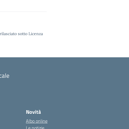
rilasciato sotto Licenza
cale
Novità
Albo online
Le notizie