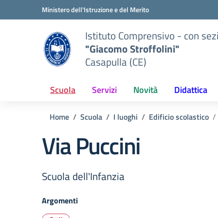
Vai ai contenuti
Vai al menu di navigazione
Vai al footer
Ministero dell'Istruzione e del Merito
Istituto Comprensivo - con sez
"Giacomo Stroffolini"
Casapulla (CE)
Scuola
Servizi
Novità
Didattica
Home
Scuola
I luoghi
Edificio scolastico
Via Puccini
Scuola dell'Infanzia
Argomenti