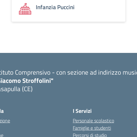
Infanzia Puccini
tituto Comprensivo - con sezione ad indirizzo musi
iacomo Stroffolini"
sapulla (CE)
Visita la pagina iniziale della scuola
la
I Servizi
zione
Personale scolastico
Famiglie e studenti
ne
Percorsi di studio