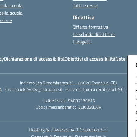
della scuola
Tutti i servizi
della scuola
Didattica
azione
Offerta formativa
Le schede didattiche
I progetti
cy
Dichiarazione di accessibilità
Obiettivi di accessibilità
Note legal
Indirizzo:
Via Rimembranza,33 – 81020 Casapulla (CE)
4
Email:
ceic82800v@istruzione.it
Posta elettronica certificata (PEC):
ceic8
Codice fiscale: 94007130613
Codice meccanografico:
CEIC82800V
Hosting & Powered by 3D Solution S.r.l.