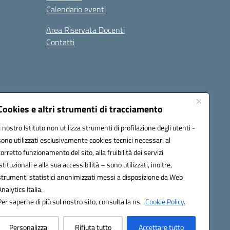
Calendario eventi
Area Riservata Docenti
Contatti
i
Seguici su:
Cookies e altri strumenti di tracciamento
Il nostro Istituto non utilizza strumenti di profilazione degli utenti -
sono utilizzati esclusivamente cookies tecnici necessari al
2800v@pec.istruzione.it
corretto funzionamento del sito, alla fruibilità dei servizi
istituzionali e alla sua accessibilità – sono utilizzati, inoltre,
strumenti statistici anonimizzati messi a disposizione da Web
Analytics Italia.
Per saperne di più sul nostro sito, consulta la ns.
Cookie Policy.
Personalizza
Rifiuta tutto
Accettare tutto