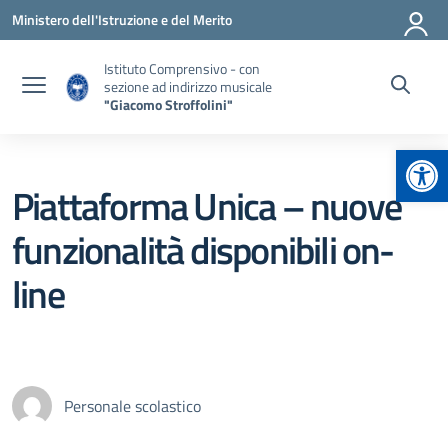
Vai ai contenuti
Vai al menu di navigazione
Vai al footer
Ministero dell'Istruzione e del Merito
Istituto Comprensivo - con
sezione ad indirizzo musicale
"Giacomo Stroffolini"
Apr
Piattaforma Unica – nuove
funzionalità disponibili on-
line
Personale scolastico