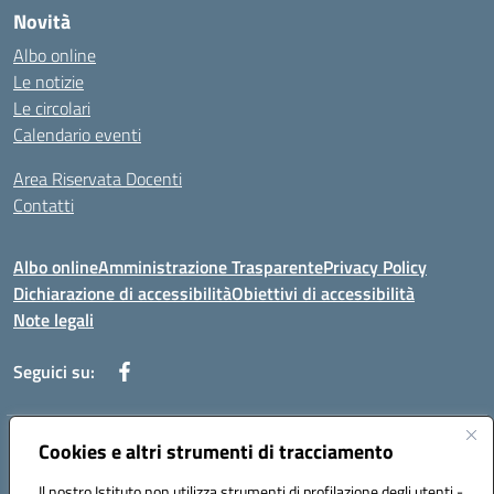
Novità
Albo online
Le notizie
Le circolari
Calendario eventi
Area Riservata Docenti
Contatti
Albo online
Amministrazione Trasparente
Privacy Policy
Dichiarazione di accessibilità
Obiettivi di accessibilità
Note legali
Seguici su:
Indirizzo:
Cookies e altri strumenti di tracciamento
Via Rimembranza,33 – 81020 Casapulla (CE)
Centralino:
0823467754
Email:
ceic82800v@istruzione.it
Il nostro Istituto non utilizza strumenti di profilazione degli utenti -