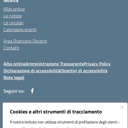
Novità
Albo online
Le notizie
Le circolari
Calendario eventi
Area Riservata Docenti
Contatti
Albo online
Amministrazione Trasparente
Privacy Policy
Dichiarazione di accessibilità
Obiettivi di accessibilità
Note legali
Seguici su:
Indirizzo:
Cookies e altri strumenti di tracciamento
Via Rimembranza,33 – 81020 Casapulla (CE)
Centralino:
0823467754
Email:
ceic82800v@istruzione.it
Il nostro Istituto non utilizza strumenti di profilazione degli utenti -
Posta elettronica certificata (PEC):
ceic82800v@pec.istruzione.it