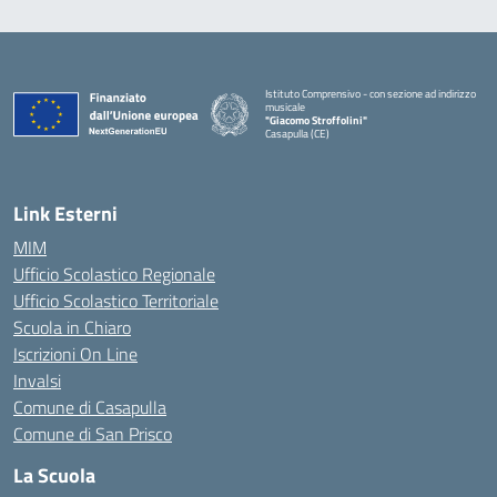
Istituto Comprensivo - con sezione ad indirizzo
musicale
"Giacomo Stroffolini"
Casapulla (CE)
— Visita la pagina iniziale della scuola
Link Esterni
MIM
Ufficio Scolastico Regionale
Ufficio Scolastico Territoriale
Scuola in Chiaro
Iscrizioni On Line
Invalsi
Comune di Casapulla
Comune di San Prisco
La Scuola