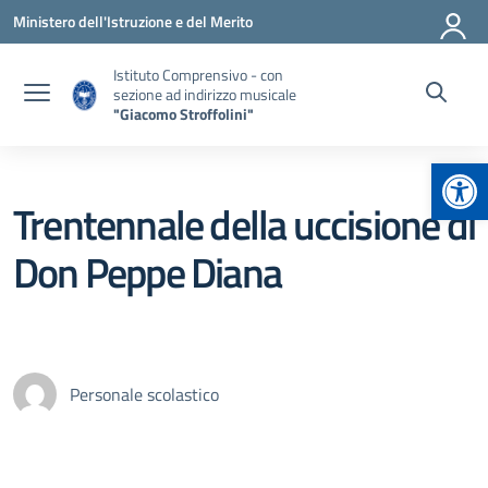
Vai ai contenuti
Vai al menu di navigazione
Vai al footer
Ministero dell'Istruzione e del Merito
Istituto Comprensivo - con
sezione ad indirizzo musicale
"Giacomo Stroffolini"
Apr
Trentennale della uccisione di
Don Peppe Diana
Personale scolastico