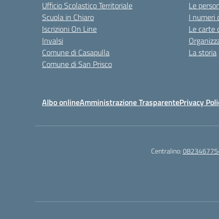
Ufficio Scolastico Territoriale
Le perso
Scuola in Chiaro
I numeri 
Iscrizioni On Line
Le carte 
Invalsi
Organizz
Comune di Casapulla
La storia
Comune di San Prisco
Albo online
Amministrazione Trasparente
Privacy Poli
Centralino:
082346775