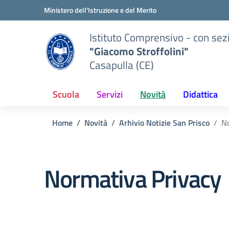
Vai ai contenuti
Vai al menu di navigazione
Vai al footer
Ministero dell'Istruzione e del Merito
Istituto Comprensivo - con sez
"Giacomo Stroffolini"
Casapulla (CE)
Scuola
Servizi
Novità
Didattica
Home
Novità
Arhivio Notizie San Prisco
No
Normativa Privacy