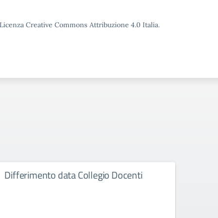
o Licenza Creative Commons Attribuzione 4.0 Italia.
Differimento data Collegio Docenti
Diff
Istit