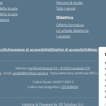
ne
Percorsi di studio
della scuola
Tutti i servizi
della scuola
Didattica
azione
Offerta formativa
Le schede didattiche
I progetti
cy
Dichiarazione di accessibilità
Obiettivi di accessibilità
Note legal
Indirizzo:
Via Rimembranza,33 – 81020 Casapulla (CE)
4
Email:
ceic82800v@istruzione.it
Posta elettronica certificata (PEC):
ceic8
Codice fiscale: 94007130613
Codice meccanografico:
CEIC82800V
Hosting & Powered by 3D Solution S.r.l.