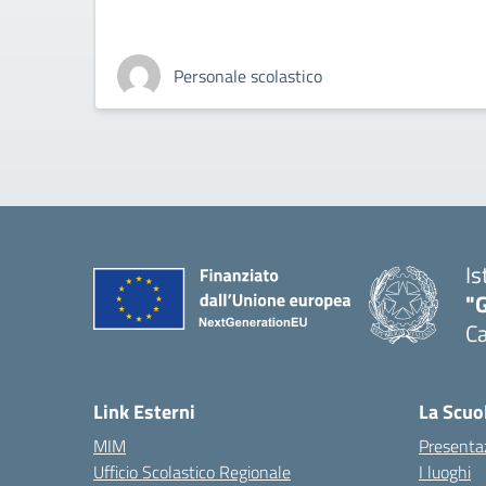
Personale scolastico
Is
"G
Ca
— 
Link Esterni
La Scuo
MIM
Presenta
Ufficio Scolastico Regionale
I luoghi