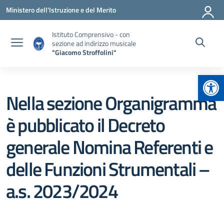
Vai ai contenuti
Vai al menu di navigazione
Vai al footer
Ministero dell'Istruzione e del Merito
Istituto Comprensivo - con
sezione ad indirizzo musicale
"Giacomo Stroffolini"
Apr
Nella sezione Organigramma
è pubblicato il Decreto
generale Nomina Referenti e
delle Funzioni Strumentali –
a.s. 2023/2024