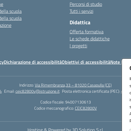
ne
Percorsi di studio
della scuola
Tutti i servizi
della scuola
Didattica
azione
Offerta formativa
Le schede didattiche
I progetti
cy
Dichiarazione di accessibilità
Obiettivi di accessibilità
Note legal
Indirizzo:
Via Rimembranza,33 – 81020 Casapulla (CE)
4
Email:
ceic82800v@istruzione.it
Posta elettronica certificata (PEC):
ceic8
Codice fiscale: 94007130613
Codice meccanografico:
CEIC82800V
Hosting & Powered by 3D Solution S.r.l.