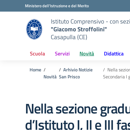
Vai ai contenuti
Vai al menu di navigazione
Vai al footer
Ministero dell'Istruzione e del Merito
Istituto Comprensivo - con sez
"Giacomo Stroffolini"
Casapulla (CE)
Scuola
Servizi
Novità
Didattica
Home
Arhivio Notizie
Nella sezion
Novità
San Prisco
Secondaria I 
Nella sezione gradu
d’Istituto I, II e III