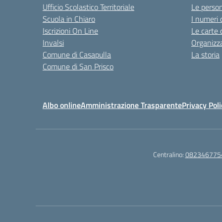
Ufficio Scolastico Territoriale
Le perso
Scuola in Chiaro
I numeri 
Iscrizioni On Line
Le carte 
Invalsi
Organizz
Comune di Casapulla
La storia
Comune di San Prisco
Albo online
Amministrazione Trasparente
Privacy Poli
Centralino:
082346775