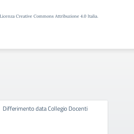
o Licenza Creative Commons Attribuzione 4.0 Italia.
Differimento data Collegio Docenti
Diff
Istit