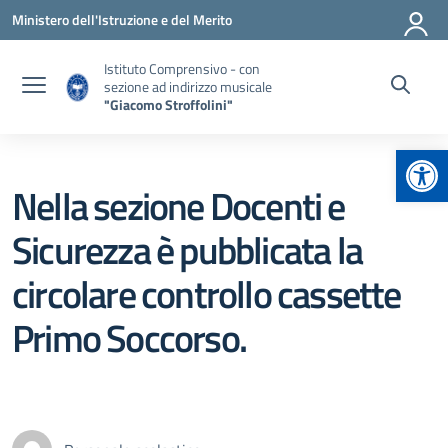
Vai ai contenuti
Vai al menu di navigazione
Vai al footer
Ministero dell'Istruzione e del Merito
Istituto Comprensivo - con
sezione ad indirizzo musicale
"Giacomo Stroffolini"
Apr
Nella sezione Docenti e
Sicurezza è pubblicata la
circolare controllo cassette
Primo Soccorso.