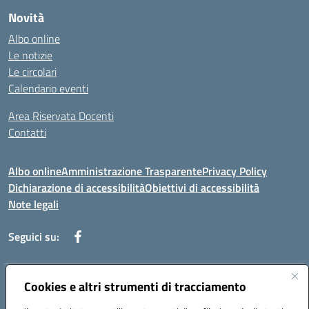
Novità
Albo online
Le notizie
Le circolari
Calendario eventi
Area Riservata Docenti
Contatti
Albo online
Amministrazione Trasparente
Privacy Policy
Dichiarazione di accessibilità
Obiettivi di accessibilità
Note legali
Seguici su:
Indirizzo:
Cookies e altri strumenti di tracciamento
Via Rimembranza,33 – 81020 Casapulla (CE)
Centralino:
0823467754
Email:
ceic82800v@istruzione.it