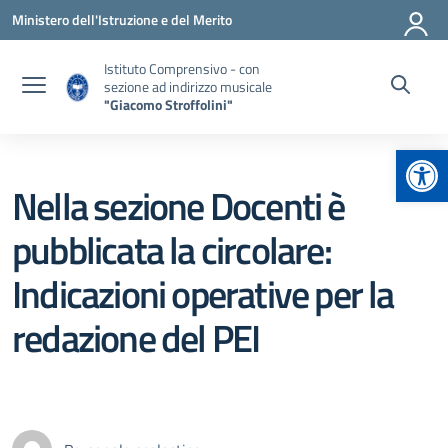
Vai ai contenuti
Vai al menu di navigazione
Vai al footer
Ministero dell'Istruzione e del Merito
Istituto Comprensivo - con
sezione ad indirizzo musicale
"Giacomo Stroffolini"
Apr
Nella sezione Docenti è
pubblicata la circolare:
Indicazioni operative per la
redazione del PEI