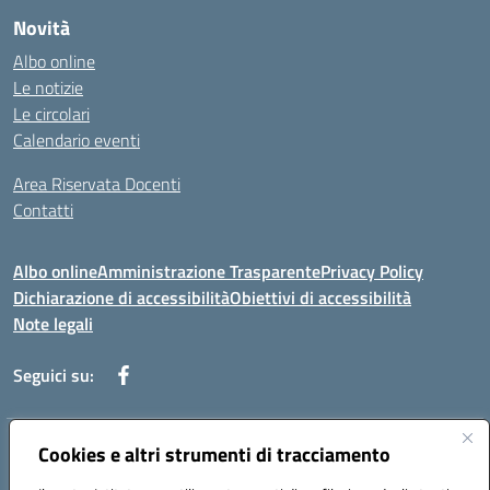
Novità
Albo online
Le notizie
Le circolari
Calendario eventi
Area Riservata Docenti
Contatti
Albo online
Amministrazione Trasparente
Privacy Policy
Dichiarazione di accessibilità
Obiettivi di accessibilità
Note legali
Seguici su:
Indirizzo:
Cookies e altri strumenti di tracciamento
Via Rimembranza,33 – 81020 Casapulla (CE)
Centralino:
0823467754
Email:
ceic82800v@istruzione.it