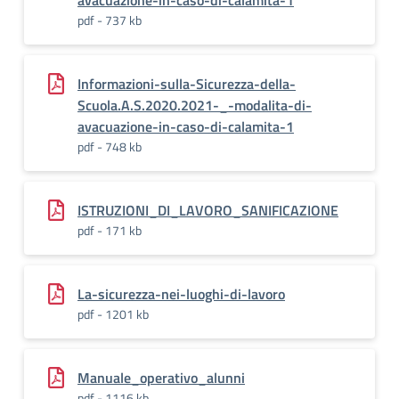
avacuazione-in-caso-di-calamita-1
pdf - 737 kb
Informazioni-sulla-Sicurezza-della-
Scuola.A.S.2020.2021-_-modalita-di-
avacuazione-in-caso-di-calamita-1
pdf - 748 kb
ISTRUZIONI_DI_LAVORO_SANIFICAZIONE
pdf - 171 kb
La-sicurezza-nei-luoghi-di-lavoro
pdf - 1201 kb
Manuale_operativo_alunni
pdf - 1116 kb