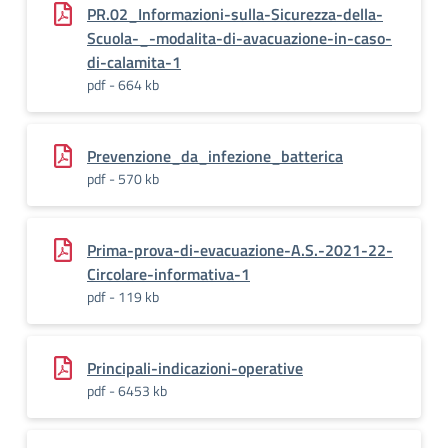
PR.02_Informazioni-sulla-Sicurezza-della-
Scuola-_-modalita-di-avacuazione-in-caso-
di-calamita-1
pdf - 664 kb
Prevenzione_da_infezione_batterica
pdf - 570 kb
Prima-prova-di-evacuazione-A.S.-2021-22-
Circolare-informativa-1
pdf - 119 kb
Principali-indicazioni-operative
pdf - 6453 kb