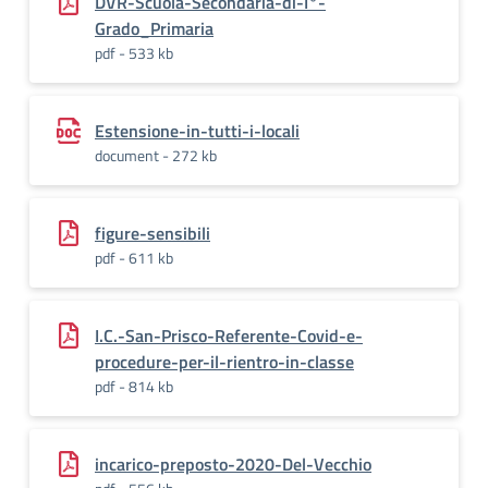
DVR-Scuola-Secondaria-di-I°-
Grado_Primaria
pdf - 533 kb
Estensione-in-tutti-i-locali
document - 272 kb
figure-sensibili
pdf - 611 kb
I.C.-San-Prisco-Referente-Covid-e-
procedure-per-il-rientro-in-classe
pdf - 814 kb
incarico-preposto-2020-Del-Vecchio