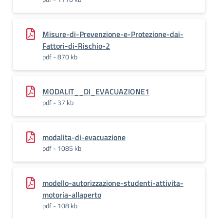
Misure-di-Prevenzione-e-Protezione-dai-
Fattori-di-Rischio-2
pdf - 870 kb
MODALIT__DI_EVACUAZIONE1
pdf - 37 kb
modalita-di-evacuazione
pdf - 1085 kb
modello-autorizzazione-studenti-attivita-
motoria-allaperto
pdf - 108 kb