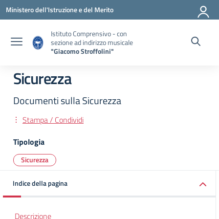
Vai ai contenuti
Vai al menu di navigazione
Vai al footer
Ministero dell'Istruzione e del Merito
Istituto Comprensivo - con
sezione ad indirizzo musicale
"Giacomo Stroffolini"
Sicurezza
Documenti sulla Sicurezza
Stampa / Condividi
Tipologia
Sicurezza
Indice della pagina
Descrizione