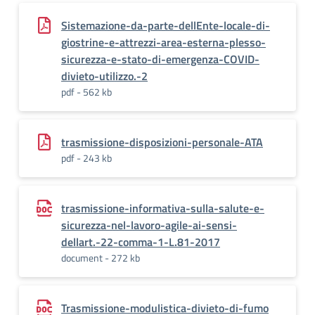
Sistemazione-da-parte-dellEnte-locale-di-
giostrine-e-attrezzi-area-esterna-plesso-
sicurezza-e-stato-di-emergenza-COVID-
divieto-utilizzo.-2
pdf - 562 kb
trasmissione-disposizioni-personale-ATA
pdf - 243 kb
trasmissione-informativa-sulla-salute-e-
sicurezza-nel-lavoro-agile-ai-sensi-
dellart.-22-comma-1-L.81-2017
document - 272 kb
Trasmissione-modulistica-divieto-di-fumo