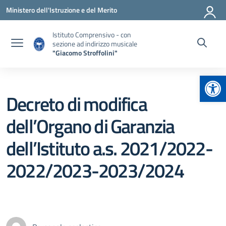
Vai ai contenuti
Vai al menu di navigazione
Vai al footer
Ministero dell'Istruzione e del Merito
Istituto Comprensivo - con
sezione ad indirizzo musicale
"Giacomo Stroffolini"
Apr
Decreto di modifica
dell’Organo di Garanzia
dell’Istituto a.s. 2021/2022-
2022/2023-2023/2024