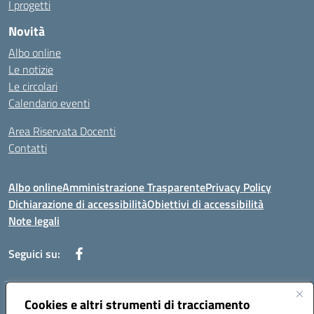
I progetti
Novità
Albo online
Le notizie
Le circolari
Calendario eventi
Area Riservata Docenti
Contatti
Albo online
Amministrazione Trasparente
Privacy Policy
Dichiarazione di accessibilità
Obiettivi di accessibilità
Note legali
Seguici su:
Indirizzo:
Cookies e altri strumenti di tracciamento
Via Rimembranza,33 – 81020 Casapulla (CE)