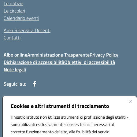
Le notizie
Le circolari
Calendario eventi
Area Riservata Docenti
Contatti
Albo online
Amministrazione Trasparente
Privacy Policy
Dichiarazione di accessibilità
Obiettivi di accessibilità
Note legali
Seguici su:
Indirizzo:
Cookies e altri strumenti di tracciamento
Via Rimembranza,33 – 81020 Casapulla (CE)
Centralino:
0823467754
Email:
ceic82800v@istruzione.it
Il nostro Istituto non utilizza strumenti di profilazione degli utenti -
Posta elettronica certificata (PEC):
ceic82800v@pec.istruzione.it
sono utilizzati esclusivamente cookies tecnici necessari al
Codice fiscale: 94007130613
corretto funzionamento del sito, alla fruibilità dei servizi
Codice meccanografico:
CEIC82800V