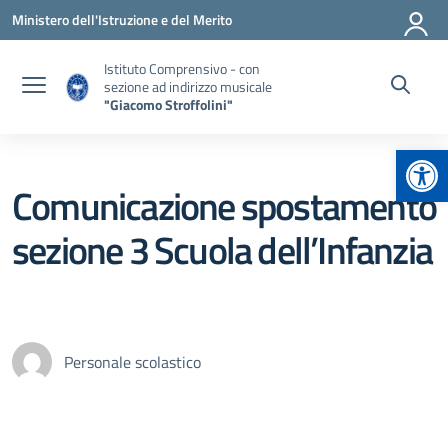
Vai ai contenuti
Vai al menu di navigazione
Vai al footer
Ministero dell'Istruzione e del Merito
Istituto Comprensivo - con
sezione ad indirizzo musicale
"Giacomo Stroffolini"
Apr
Comunicazione spostamento
sezione 3 Scuola dell’Infanzia
Personale scolastico