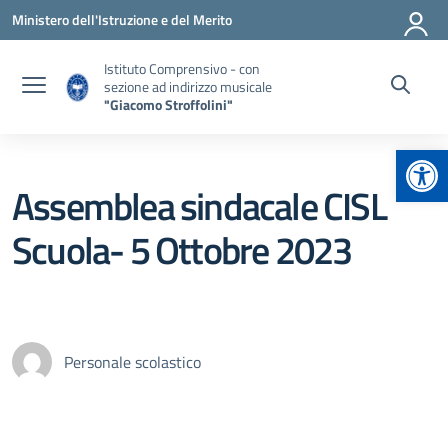
Vai ai contenuti
Vai al menu di navigazione
Vai al footer
Ministero dell'Istruzione e del Merito
Istituto Comprensivo - con
sezione ad indirizzo musicale
"Giacomo Stroffolini"
Apr
Assemblea sindacale CISL
Scuola- 5 Ottobre 2023
Personale scolastico