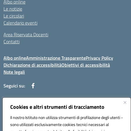
Albo online
Le notizie
Le circolari
Calendario eventi
Area Riservata Docenti
Contatti
Albo online
Amministrazione Trasparente
Privacy Policy
Dichiarazione di accessibilità
Obiettivi di accessibilità
Note legali
Seguici su:
Indirizzo:
Cookies e altri strumenti di tracciamento
Via Rimembranza,33 – 81020 Casapulla (CE)
Centralino:
0823467754
Email:
ceic82800v@istruzione.it
Il nostro Istituto non utilizza strumenti di profilazione degli utenti -
Posta elettronica certificata (PEC):
ceic82800v@pec.istruzione.it
sono utilizzati esclusivamente cookies tecnici necessari al
Codice fiscale: 94007130613