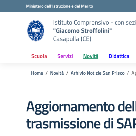
Vai ai contenuti
Vai al menu di navigazione
Vai al footer
Ministero dell'Istruzione e del Merito
Istituto Comprensivo - con sez
"Giacomo Stroffolini"
Casapulla (CE)
Scuola
Servizi
Novità
Didattica
Home
Novità
Arhivio Notizie San Prisco
Ag
Aggiornamento dell
trasmissione di S