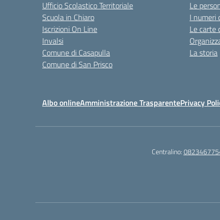
Ufficio Scolastico Territoriale
Le perso
Scuola in Chiaro
I numeri 
Iscrizioni On Line
Le carte 
Invalsi
Organizz
Comune di Casapulla
La storia
Comune di San Prisco
Albo online
Amministrazione Trasparente
Privacy Poli
Centralino:
082346775