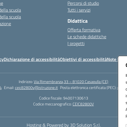
ne
Percorsi di studio
della scuola
Tutti i servizi
della scuola
Didattica
azione
Offerta formativa
Le schede didattiche
I progetti
cy
Dichiarazione di accessibilità
Obiettivi di accessibilità
Note legal
Indirizzo:
Via Rimembranza,33 – 81020 Casapulla (CE)
4
Email:
ceic82800v@istruzione.it
Posta elettronica certificata (PEC):
ceic8
Codice fiscale: 94007130613
Codice meccanografico:
CEIC82800V
Hosting & Powered by 3D Solution S.r.l.