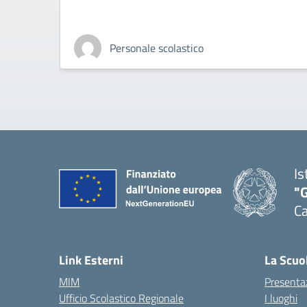
Personale scolastico
Is
"G
Ca
— 
Link Esterni
La Scuo
MIM
Presenta
Ufficio Scolastico Regionale
I luoghi