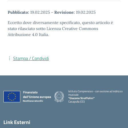
Pubblicato:
19.02.2025
-
Revisione:
19.02.2025
Eccetto dove diversamente specificato, questo articolo è
stato rilasciato sotto Licenza Creative Commons
Attribuzione 4.0 Italia.
Stampa / Condividi
Istituto Comprensivo - con sezione ad indirizzo
musicale
"Giacomo Stroffolini"
Casapulla (CE)
— Visita la pagina iniziale della scuola
Link Esterni