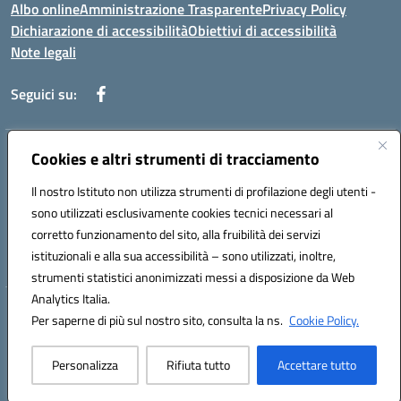
Albo online
Amministrazione Trasparente
Privacy Policy
Dichiarazione di accessibilità
Obiettivi di accessibilità
Note legali
Seguici su:
Indirizzo:
Cookies e altri strumenti di tracciamento
Via Rimembranza,33 – 81020 Casapulla (CE)
Centralino:
0823467754
Email:
ceic82800v@istruzione.it
Il nostro Istituto non utilizza strumenti di profilazione degli utenti -
Posta elettronica certificata (PEC):
ceic82800v@pec.istruzione.it
sono utilizzati esclusivamente cookies tecnici necessari al
Codice fiscale: 94007130613
corretto funzionamento del sito, alla fruibilità dei servizi
Codice meccanografico:
CEIC82800V
istituzionali e alla sua accessibilità – sono utilizzati, inoltre,
strumenti statistici anonimizzati messi a disposizione da Web
Analytics Italia.
Hosting & Powered by 3D Solution S.r.l.
Per saperne di più sul nostro sito, consulta la ns.
Cookie Policy.
Concept & Design by Designers Italia
Personalizza
Rifiuta tutto
Accettare tutto