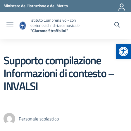
Vai ai contenuti
Vai al menu di navigazione
Vai al footer
Ministero dell'Istruzione e del Merito
Istituto Comprensivo - con
sezione ad indirizzo musicale
"Giacomo Stroffolini"
Apr
Supporto compilazione
Informazioni di contesto –
INVALSI
Personale scolastico