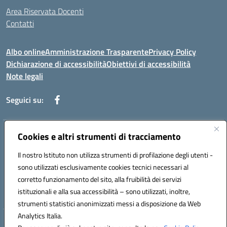
Area Riservata Docenti
Contatti
Albo online
Amministrazione Trasparente
Privacy Policy
Dichiarazione di accessibilità
Obiettivi di accessibilità
Note legali
Seguici su:
Indirizzo:
Cookies e altri strumenti di tracciamento
Via Rimembranza,33 – 81020 Casapulla (CE)
Centralino:
0823467754
Email:
ceic82800v@istruzione.it
Il nostro Istituto non utilizza strumenti di profilazione degli utenti -
Posta elettronica certificata (PEC):
ceic82800v@pec.istruzione.it
sono utilizzati esclusivamente cookies tecnici necessari al
Codice fiscale: 94007130613
corretto funzionamento del sito, alla fruibilità dei servizi
Codice meccanografico:
CEIC82800V
istituzionali e alla sua accessibilità – sono utilizzati, inoltre,
strumenti statistici anonimizzati messi a disposizione da Web
Analytics Italia.
Hosting & Powered by 3D Solution S.r.l.