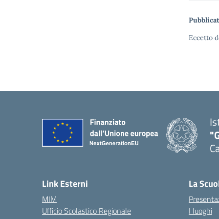
Pubblicat
Eccetto d
Is
"G
Ca
— 
Link Esterni
La Scuo
MIM
Presenta
Ufficio Scolastico Regionale
I luoghi