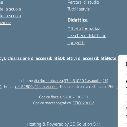
ne
Percorsi di studio
della scuola
Tutti i servizi
della scuola
Didattica
azione
Offerta formativa
Le schede didattiche
I progetti
cy
Dichiarazione di accessibilità
Obiettivi di accessibilità
Note legal
Indirizzo:
Via Rimembranza,33 – 81020 Casapulla (CE)
4
Email:
ceic82800v@istruzione.it
Posta elettronica certificata (PEC):
ceic8
Codice fiscale: 94007130613
Codice meccanografico:
CEIC82800V
Hosting & Powered by 3D Solution S.r.l.