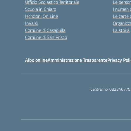
Ufficio Scolastico Territoriale
Le perso
Scuola in Chiaro
I numeri 
Iscrizioni On Line
Le carte 
Invalsi
Organizz
Comune di Casapulla
La storia
Comune di San Prisco
Albo online
Amministrazione Trasparente
Privacy Poli
Centralino:
082346775