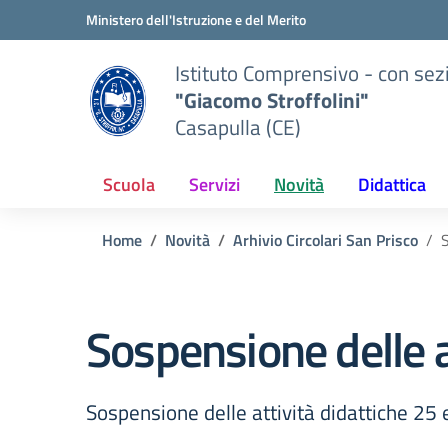
Vai ai contenuti
Vai al menu di navigazione
Vai al footer
Ministero dell'Istruzione e del Merito
Istituto Comprensivo - con sez
"Giacomo Stroffolini"
Casapulla (CE)
Scuola
Servizi
Novità
Didattica
Home
Novità
Arhivio Circolari San Prisco
S
Sospensione delle a
Sospensione delle attività didattiche 25