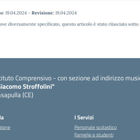
o:
19.04.2024
-
Revisione:
19.04.2024
ove diversamente specificato, questo articolo è stato rilasciato sott
tituto Comprensivo - con sezione ad indirizzo musi
iacomo Stroffolini"
sapulla (CE)
Visita la pagina iniziale della scuola
la
I Servizi
zione
Personale scolastico
Famiglie e studenti