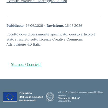
Comunicazione_sorteggio_classi
Pubblicato:
26.06.2026
-
Revisione:
26.06.2026
Eccetto dove diversamente specificato, questo articolo è
stato rilasciato sotto Licenza Creative Commons
Attribuzione 4.0 Italia.
Stampa / Condividi
Istituto Comprensivo - con sezione ad indirizzo
musicale
"Giacomo Stroffolini"
Casapulla (CE)
— Visita la pagina iniziale della scuola