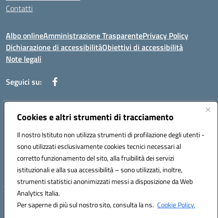
Contatti
Albo online
Amministrazione Trasparente
Privacy Policy
Dichiarazione di accessibilità
Obiettivi di accessibilità
Note legali
Seguici su:
Indirizzo:
Cookies e altri strumenti di tracciamento
Via Rimembranza,33 – 81020 Casapulla (CE)
Centralino:
0823467754
Email:
ceic82800v@istruzione.it
Il nostro Istituto non utilizza strumenti di profilazione degli utenti -
Posta elettronica certificata (PEC):
ceic82800v@pec.istruzione.it
sono utilizzati esclusivamente cookies tecnici necessari al
Codice fiscale: 94007130613
corretto funzionamento del sito, alla fruibilità dei servizi
Codice meccanografico:
CEIC82800V
istituzionali e alla sua accessibilità – sono utilizzati, inoltre,
strumenti statistici anonimizzati messi a disposizione da Web
Analytics Italia.
Hosting & Powered by 3D Solution S.r.l.
Per saperne di più sul nostro sito, consulta la ns.
Cookie Policy.
Concept & Design by Designers Italia