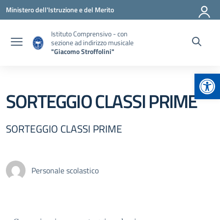
Vai ai contenuti
Vai al menu di navigazione
Vai al footer
Ministero dell'Istruzione e del Merito
Istituto Comprensivo - con
sezione ad indirizzo musicale
"Giacomo Stroffolini"
Apr
SORTEGGIO CLASSI PRIME
SORTEGGIO CLASSI PRIME
Personale scolastico