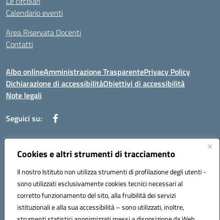
Le circolari
Calendario eventi
Area Riservata Docenti
Contatti
Albo online
Amministrazione Trasparente
Privacy Policy
Dichiarazione di accessibilità
Obiettivi di accessibilità
Note legali
Seguici su:
Indirizzo:
Cookies e altri strumenti di tracciamento
Via Rimembranza,33 – 81020 Casapulla (CE)
Centralino:
0823467754
Email:
ceic82800v@istruzione.it
Il nostro Istituto non utilizza strumenti di profilazione degli utenti -
Posta elettronica certificata (PEC):
ceic82800v@pec.istruzione.it
sono utilizzati esclusivamente cookies tecnici necessari al
Codice fiscale: 94007130613
corretto funzionamento del sito, alla fruibilità dei servizi
Codice meccanografico:
CEIC82800V
istituzionali e alla sua accessibilità – sono utilizzati, inoltre,
strumenti statistici anonimizzati messi a disposizione da Web