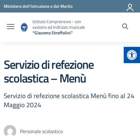
Vai ai contenuti
Vai al menu di navigazione
Vai al footer
Ministero dell'Istruzione e del Merito
Istituto Comprensivo - con
sezione ad indirizzo musicale
"Giacomo Stroffolini"
Apr
Servizio di refezione
scolastica – Menù
Servizio di refezione scolastica Menù fino al 24
Maggio 2024
Personale scolastico