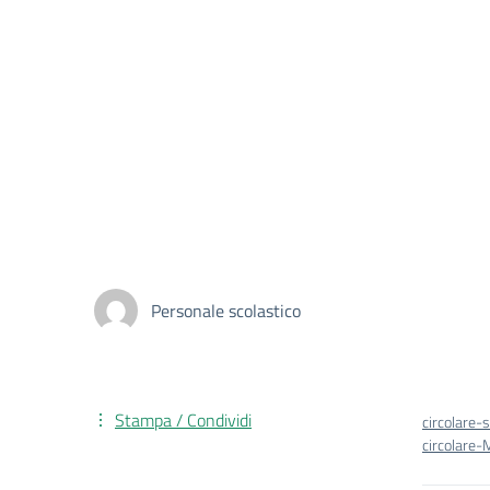
Personale scolastico
Stampa / Condividi
circolare-
circolare-