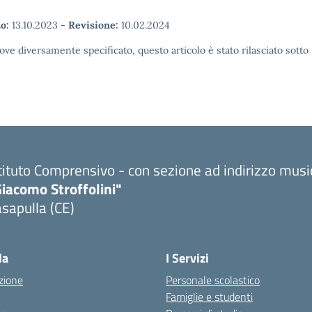
o:
13.10.2023
-
Revisione:
10.02.2024
ove diversamente specificato, questo articolo è stato rilasciato sott
tituto Comprensivo - con sezione ad indirizzo musi
iacomo Stroffolini"
sapulla (CE)
Visita la pagina iniziale della scuola
la
I Servizi
zione
Personale scolastico
Famiglie e studenti