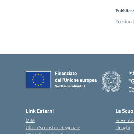
Pubblicat
Eccetto d
Is
"G
Ca
— 
Link Esterni
La Scuo
MIM
Presenta
Ufficio Scolastico Regionale
I luoghi