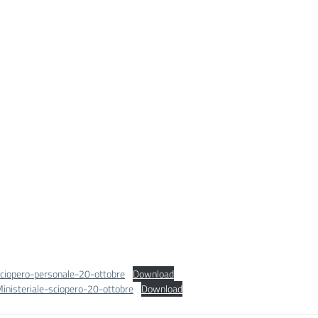
sciopero-personale-20-ottobre
Download
Ministeriale-sciopero-20-ottobre
Download