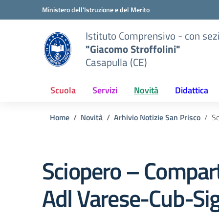
Vai ai contenuti
Vai al menu di navigazione
Vai al footer
Ministero dell'Istruzione e del Merito
Istituto Comprensivo - con sez
"Giacomo Stroffolini"
Casapulla (CE)
Scuola
Servizi
Novità
Didattica
Home
Novità
Arhivio Notizie San Prisco
Sc
Sciopero – Comparto
Adl Varese-Cub-Sig