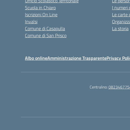
Ufficio Scolastico Territoriale
Le perso
Scuola in Chiaro
I numeri 
Iscrizioni On Line
Le carte 
Invalsi
Organizz
Comune di Casapulla
La storia
Comune di San Prisco
Albo online
Amministrazione Trasparente
Privacy Poli
Centralino:
082346775