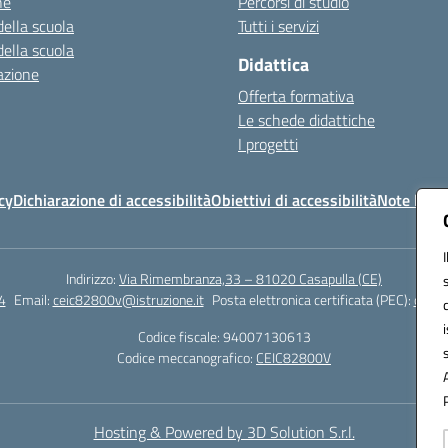
ne
Percorsi di studio
della scuola
Tutti i servizi
della scuola
Didattica
azione
Offerta formativa
Le schede didattiche
I progetti
cy
Dichiarazione di accessibilità
Obiettivi di accessibilità
Note legal
Indirizzo:
Via Rimembranza,33 – 81020 Casapulla (CE)
4
Email:
ceic82800v@istruzione.it
Posta elettronica certificata (PEC):
ceic8
Codice fiscale: 94007130613
Codice meccanografico:
CEIC82800V
Hosting & Powered by 3D Solution S.r.l.