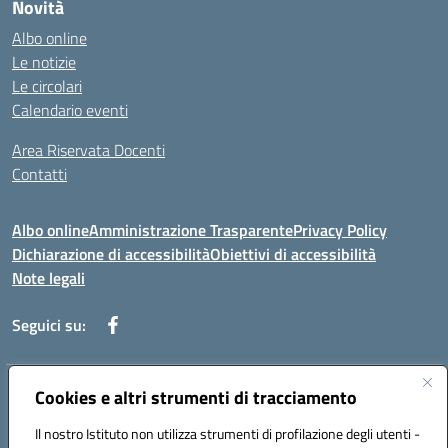
Novità
Albo online
Le notizie
Le circolari
Calendario eventi
Area Riservata Docenti
Contatti
Albo online
Amministrazione Trasparente
Privacy Policy
Dichiarazione di accessibilità
Obiettivi di accessibilità
Note legali
Seguici su:
Indirizzo:
Cookies e altri strumenti di tracciamento
Via Rimembranza,33 – 81020 Casapulla (CE)
Centralino:
0823467754
Email:
ceic82800v@istruzione.it
Il nostro Istituto non utilizza strumenti di profilazione degli utenti -
Posta elettronica certificata (PEC):
ceic82800v@pec.istruzione.it