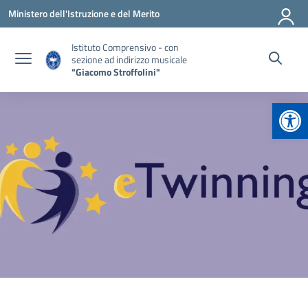
Vai ai contenuti
Vai al menu di navigazione
Vai al footer
Ministero dell'Istruzione e del Merito
Istituto Comprensivo - con
sezione ad indirizzo musicale
"Giacomo Stroffolini"
Apr