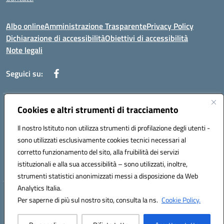
Albo online
Amministrazione Trasparente
Privacy Policy
Dichiarazione di accessibilità
Obiettivi di accessibilità
Note legali
Seguici su:
Indirizzo:
Cookies e altri strumenti di tracciamento
Via Rimembranza,33 – 81020 Casapulla (CE)
Centralino:
0823467754
Email:
ceic82800v@istruzione.it
Il nostro Istituto non utilizza strumenti di profilazione degli utenti -
Posta elettronica certificata (PEC):
ceic82800v@pec.istruzione.it
sono utilizzati esclusivamente cookies tecnici necessari al
Codice fiscale: 94007130613
corretto funzionamento del sito, alla fruibilità dei servizi
Codice meccanografico:
CEIC82800V
istituzionali e alla sua accessibilità – sono utilizzati, inoltre,
strumenti statistici anonimizzati messi a disposizione da Web
Analytics Italia.
Hosting & Powered by 3D Solution S.r.l.
Per saperne di più sul nostro sito, consulta la ns.
Cookie Policy.
Concept & Design by Designers Italia