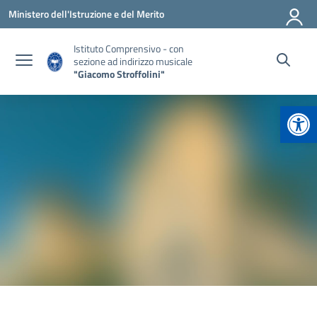
Vai ai contenuti
Vai al menu di navigazione
Vai al footer
Ministero dell'Istruzione e del Merito
Istituto Comprensivo - con
sezione ad indirizzo musicale
"Giacomo Stroffolini"
Apr