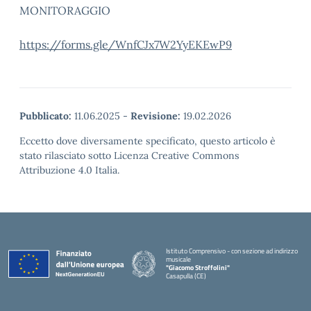
MONITORAGGIO
https://forms.gle/WnfCJx7W2YyEKEwP9
Pubblicato:
11.06.2025
-
Revisione:
19.02.2026
Eccetto dove diversamente specificato, questo articolo è
stato rilasciato sotto Licenza Creative Commons
Attribuzione 4.0 Italia.
Istituto Comprensivo - con sezione ad indirizzo
musicale
"Giacomo Stroffolini"
Casapulla (CE)
— Visita la pagina iniziale della scuola