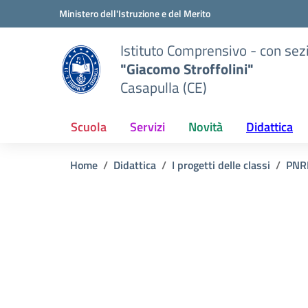
Vai ai contenuti
Vai al menu di navigazione
Vai al footer
Ministero dell'Istruzione e del Merito
Istituto Comprensivo - con sez
"Giacomo Stroffolini"
Casapulla (CE)
Scuola
Servizi
Novità
Didattica
Home
Didattica
I progetti delle classi
PNR