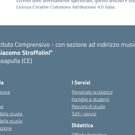
Eccetto dove diversamente specificato, questo articolo è stat
Licenza Creative Commons Attribuzione 4.0 Italia.
tituto Comprensivo - con sezione ad indirizzo musi
iacomo Stroffolini"
sapulla (CE)
Visita la pagina iniziale della scuola
la
I Servizi
zione
Personale scolastico
Famiglie e studenti
ne
Percorsi di studio
della scuola
Tutti i servizi
della scuola
Didattica
azione
Offerta formativa