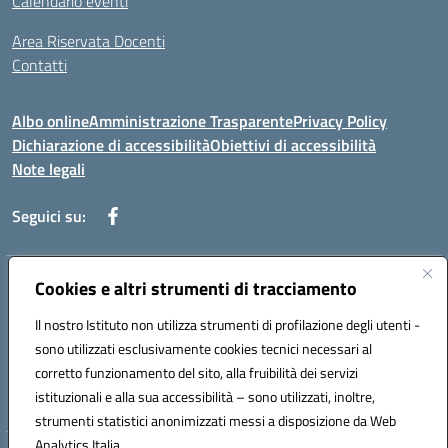
Calendario eventi
Area Riservata Docenti
Contatti
Albo online
Amministrazione Trasparente
Privacy Policy
Dichiarazione di accessibilità
Obiettivi di accessibilità
Note legali
Seguici su:
Indirizzo:
Cookies e altri strumenti di tracciamento
Via Rimembranza,33 – 81020 Casapulla (CE)
Centralino:
0823467754
Email:
ceic82800v@istruzione.it
Il nostro Istituto non utilizza strumenti di profilazione degli utenti -
Posta elettronica certificata (PEC):
ceic82800v@pec.istruzione.it
sono utilizzati esclusivamente cookies tecnici necessari al
Codice fiscale: 94007130613
corretto funzionamento del sito, alla fruibilità dei servizi
Codice meccanografico:
CEIC82800V
istituzionali e alla sua accessibilità – sono utilizzati, inoltre,
strumenti statistici anonimizzati messi a disposizione da Web
Analytics Italia.