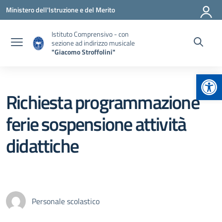
Vai ai contenuti
Vai al menu di navigazione
Vai al footer
Ministero dell'Istruzione e del Merito
Istituto Comprensivo - con
sezione ad indirizzo musicale
"Giacomo Stroffolini"
Apr
Richiesta programmazione
ferie sospensione attività
didattiche
Personale scolastico