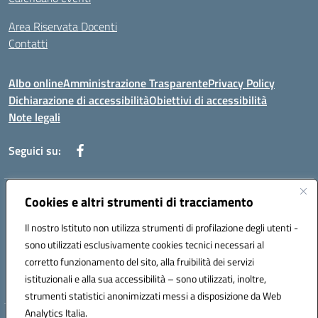
Area Riservata Docenti
Contatti
Albo online
Amministrazione Trasparente
Privacy Policy
Dichiarazione di accessibilità
Obiettivi di accessibilità
Note legali
Seguici su:
Indirizzo:
Cookies e altri strumenti di tracciamento
Via Rimembranza,33 – 81020 Casapulla (CE)
Centralino:
0823467754
Email:
ceic82800v@istruzione.it
Il nostro Istituto non utilizza strumenti di profilazione degli utenti -
Posta elettronica certificata (PEC):
ceic82800v@pec.istruzione.it
sono utilizzati esclusivamente cookies tecnici necessari al
Codice fiscale: 94007130613
corretto funzionamento del sito, alla fruibilità dei servizi
Codice meccanografico:
CEIC82800V
istituzionali e alla sua accessibilità – sono utilizzati, inoltre,
strumenti statistici anonimizzati messi a disposizione da Web
Analytics Italia.