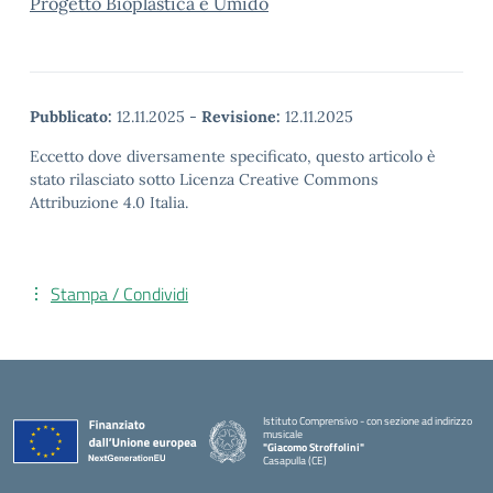
Progetto Bioplastica e Umido
Pubblicato:
12.11.2025
-
Revisione:
12.11.2025
Eccetto dove diversamente specificato, questo articolo è
stato rilasciato sotto Licenza Creative Commons
Attribuzione 4.0 Italia.
Stampa / Condividi
Istituto Comprensivo - con sezione ad indirizzo
musicale
"Giacomo Stroffolini"
Casapulla (CE)
— Visita la pagina iniziale della scuola