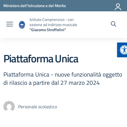
Vai ai contenuti
Vai al menu di navigazione
Vai al footer
Ministero dell'Istruzione e del Merito
Istituto Comprensivo - con
sezione ad indirizzo musicale
"Giacomo Stroffolini"
Ap
Piattaforma Unica
Piattaforma Unica - nuove funzionalità oggetto
di rilascio a partire dal 27 marzo 2024
Personale scolastico