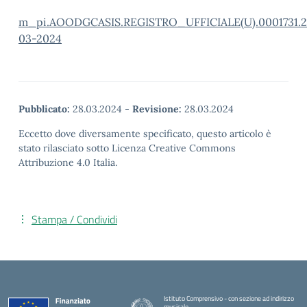
m_pi.AOODGCASIS.REGISTRO_UFFICIALE(U).0001731.2
03-2024
Pubblicato:
28.03.2024
-
Revisione:
28.03.2024
Eccetto dove diversamente specificato, questo articolo è
stato rilasciato sotto Licenza Creative Commons
Attribuzione 4.0 Italia.
Stampa / Condividi
Istituto Comprensivo - con sezione ad indirizzo
musicale