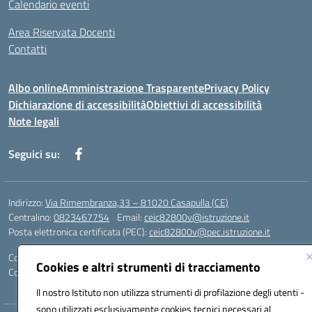
Calendario eventi
Area Riservata Docenti
Contatti
Albo online
Amministrazione Trasparente
Privacy Policy
Dichiarazione di accessibilità
Obiettivi di accessibilità
Note legali
Seguici su:
Indirizzo:
Via Rimembranza,33 – 81020 Casapulla (CE)
Centralino:
0823467754
Email:
ceic82800v@istruzione.it
Posta elettronica certificata (PEC):
ceic82800v@pec.istruzione.it
Codice fiscale: 94007130613
Cookies e altri strumenti di tracciamento
Codice meccanografico:
CEIC82800V
Il nostro Istituto non utilizza strumenti di profilazione degli utenti -
sono utilizzati esclusivamente cookies tecnici necessari al