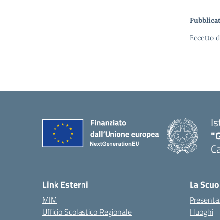
Pubblicat
Eccetto d
Is
"G
Ca
— 
Link Esterni
La Scuo
MIM
Presenta
Ufficio Scolastico Regionale
I luoghi