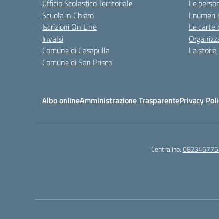
Ufficio Scolastico Territoriale
Le perso
Scuola in Chiaro
I numeri 
Iscrizioni On Line
Le carte 
Invalsi
Organizz
Comune di Casapulla
La storia
Comune di San Prisco
Albo online
Amministrazione Trasparente
Privacy Poli
Centralino:
082346775