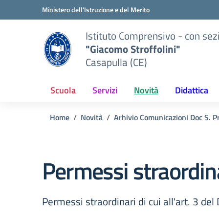
Vai ai contenuti
Vai al menu di navigazione
Vai al footer
Ministero dell'Istruzione e del Merito
Istituto Comprensivo - con sez
"Giacomo Stroffolini"
Casapulla (CE)
Scuola
Servizi
Novità
Didattica
Home
Novità
Arhivio Comunicazioni Doc S. P
Permessi straordin
Permessi straordinari di cui all'art. 3 d