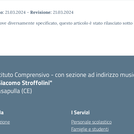
o:
21.03.2024
-
Revisione:
21.03.2024
ove diversamente specificato, questo articolo è stato rilasciato sott
tituto Comprensivo - con sezione ad indirizzo musi
iacomo Stroffolini"
sapulla (CE)
Visita la pagina iniziale della scuola
la
I Servizi
zione
Personale scolastico
Famiglie e studenti