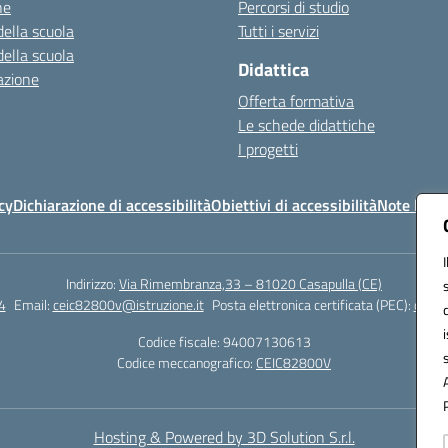
ne
Percorsi di studio
della scuola
Tutti i servizi
della scuola
Didattica
azione
Offerta formativa
Le schede didattiche
I progetti
cy
Dichiarazione di accessibilità
Obiettivi di accessibilità
Note legal
Indirizzo:
Via Rimembranza,33 – 81020 Casapulla (CE)
4
Email:
ceic82800v@istruzione.it
Posta elettronica certificata (PEC):
ceic8
Codice fiscale: 94007130613
Codice meccanografico:
CEIC82800V
Hosting & Powered by 3D Solution S.r.l.