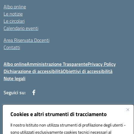
Albo online
Le notizie
Le circolari
Calendario eventi
Area Riservata Docenti
Contatti
Albo online
Amministrazione Trasparente
Privacy Policy
Dichiarazione di accessibilità
Obiettivi di accessibilità
Note legali
Seguici su:
Indirizzo:
Cookies e altri strumenti di tracciamento
Via Rimembranza,33 – 81020 Casapulla (CE)
Centralino:
0823467754
Email:
ceic82800v@istruzione.it
Il nostro Istituto non utilizza strumenti di profilazione degli utenti -
Posta elettronica certificata (PEC):
ceic82800v@pec.istruzione.it
sono utilizzati esclusivamente cookies tecnici necessari al