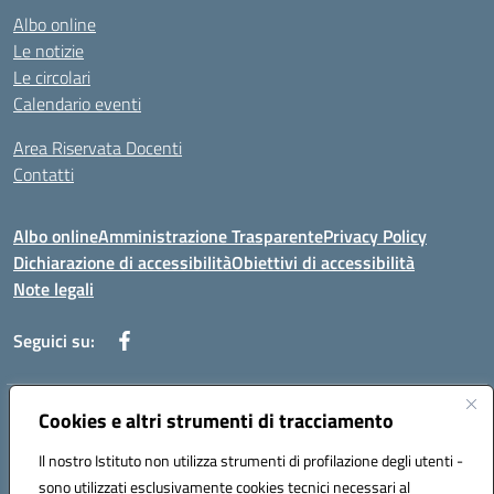
Albo online
Le notizie
Le circolari
Calendario eventi
Area Riservata Docenti
Contatti
Albo online
Amministrazione Trasparente
Privacy Policy
Dichiarazione di accessibilità
Obiettivi di accessibilità
Note legali
Seguici su:
Indirizzo:
Cookies e altri strumenti di tracciamento
Via Rimembranza,33 – 81020 Casapulla (CE)
Centralino:
0823467754
Email:
ceic82800v@istruzione.it
Il nostro Istituto non utilizza strumenti di profilazione degli utenti -
Posta elettronica certificata (PEC):
ceic82800v@pec.istruzione.it
sono utilizzati esclusivamente cookies tecnici necessari al