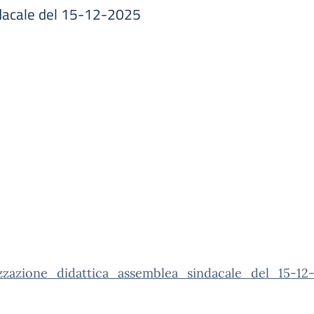
ndacale del 15-12-2025
zzazione_didattica_assemblea_sindacale_del_15-12