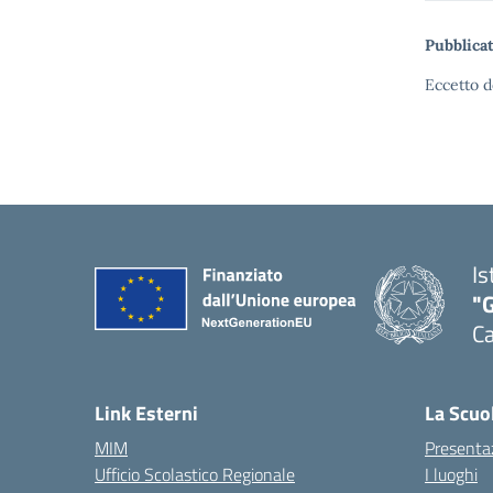
Pubblicat
Eccetto d
Is
"G
Ca
— 
Link Esterni
La Scuo
MIM
Presenta
Ufficio Scolastico Regionale
I luoghi