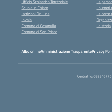
Ufficio Scolastico Territoriale
Le perso
Scuola in Chiaro
I numeri 
Iscrizioni On Line
Le carte 
Invalsi
Organizz
Comune di Casapulla
La storia
Comune di San Prisco
Albo online
Amministrazione Trasparente
Privacy Poli
Centralino:
082346775