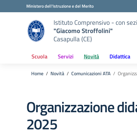
Vai ai contenuti
Vai al menu di navigazione
Vai al footer
Ministero dell'Istruzione e del Merito
Istituto Comprensivo - con sez
"Giacomo Stroffolini"
Casapulla (CE)
Scuola
Servizi
Novità
Didattica
Home
Novità
Comunicazioni ATA
Organizz
Organizzazione did
2025