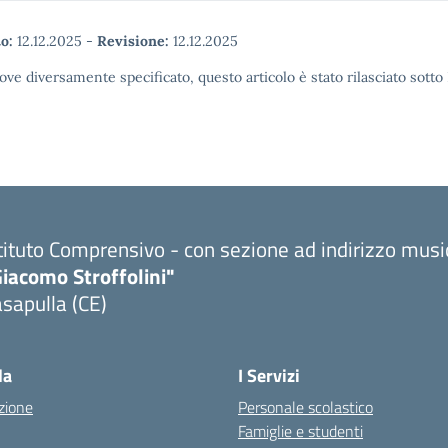
o:
12.12.2025
-
Revisione:
12.12.2025
ove diversamente specificato, questo articolo è stato rilasciato sott
tituto Comprensivo - con sezione ad indirizzo musi
iacomo Stroffolini"
sapulla (CE)
Visita la pagina iniziale della scuola
la
I Servizi
zione
Personale scolastico
Famiglie e studenti