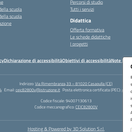
ne
Percorsi di studio
della scuola
Tutti i servizi
della scuola
Didattica
azione
Offerta formativa
Le schede didattiche
I progetti
cy
Dichiarazione di accessibilità
Obiettivi di accessibilità
Note legal
Indirizzo:
Via Rimembranza,33 – 81020 Casapulla (CE)
4
Email:
ceic82800v@istruzione.it
Posta elettronica certificata (PEC):
ceic8
Codice fiscale: 94007130613
Codice meccanografico:
CEIC82800V
Hosting & Powered by 3D Solution S.r.l.