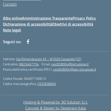
Contatti
Albo online
Amministrazione Trasparente
Privacy Policy
Dichiarazione di accessibilità
Obiettivi di accessibilità
Note legali
Seguici su:
Indirizzo:
Via Rimembranza,33 – 81020 Casapulla (CE)
Centralino:
0823467754
Email:
ceic82800v@istruzione.it
Posta elettronica certificata (PEC):
ceic82800v@pec.istruzione.it
Codice fiscale: 94007130613
Codice meccanografico:
CEIC82800V
Hosting & Powered by 3D Solution S.r.l.
Concept & Design by Designers Italia