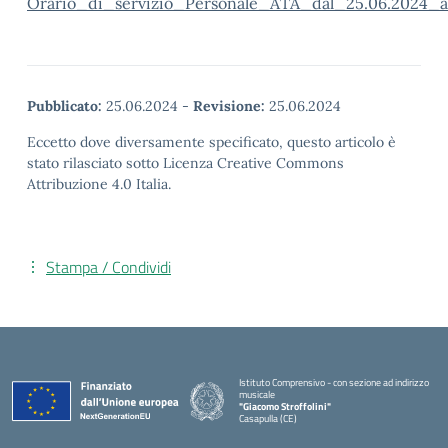
Orario_di_servizio_Personale_ATA_dal_25.06.2024_a
Pubblicato:
25.06.2024
-
Revisione:
25.06.2024
Eccetto dove diversamente specificato, questo articolo è
stato rilasciato sotto Licenza Creative Commons
Attribuzione 4.0 Italia.
Stampa / Condividi
Istituto Comprensivo - con sezione ad indirizzo
musicale
"Giacomo Stroffolini"
Casapulla (CE)
— Visita la pagina iniziale della scuola