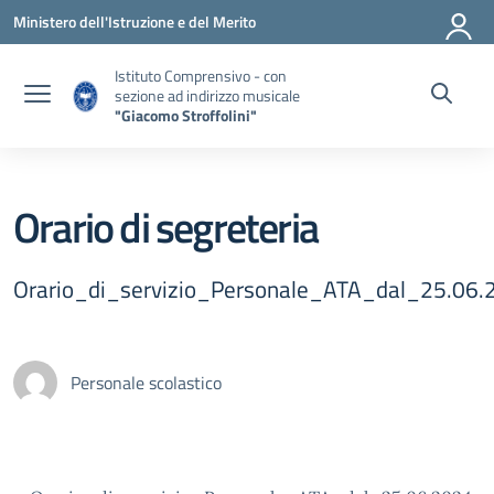
Vai ai contenuti
Vai al menu di navigazione
Vai al footer
Ministero dell'Istruzione e del Merito
Istituto Comprensivo - con
sezione ad indirizzo musicale
"Giacomo Stroffolini"
Orario di segreteria
Orario_di_servizio_Personale_ATA_dal_25.06
Personale scolastico