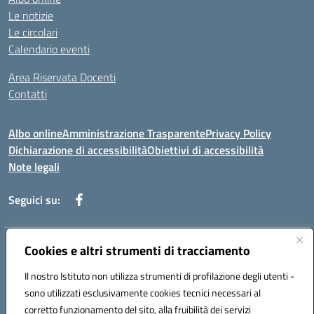
Le notizie
Le circolari
Calendario eventi
Area Riservata Docenti
Contatti
Albo online
Amministrazione Trasparente
Privacy Policy
Dichiarazione di accessibilità
Obiettivi di accessibilità
Note legali
Seguici su:
Indirizzo:
Cookies e altri strumenti di tracciamento
Via Rimembranza,33 – 81020 Casapulla (CE)
Centralino:
0823467754
Email:
ceic82800v@istruzione.it
Il nostro Istituto non utilizza strumenti di profilazione degli utenti -
Posta elettronica certificata (PEC):
ceic82800v@pec.istruzione.it
sono utilizzati esclusivamente cookies tecnici necessari al
Codice fiscale: 94007130613
corretto funzionamento del sito, alla fruibilità dei servizi