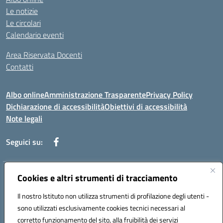
Le notizie
Le circolari
Calendario eventi
Area Riservata Docenti
Contatti
Albo online
Amministrazione Trasparente
Privacy Policy
Dichiarazione di accessibilità
Obiettivi di accessibilità
Note legali
Seguici su:
Indirizzo:
Cookies e altri strumenti di tracciamento
Via Rimembranza,33 – 81020 Casapulla (CE)
Centralino:
0823467754
Email:
ceic82800v@istruzione.it
Il nostro Istituto non utilizza strumenti di profilazione degli utenti -
Posta elettronica certificata (PEC):
ceic82800v@pec.istruzione.it
sono utilizzati esclusivamente cookies tecnici necessari al
Codice fiscale: 94007130613
corretto funzionamento del sito, alla fruibilità dei servizi