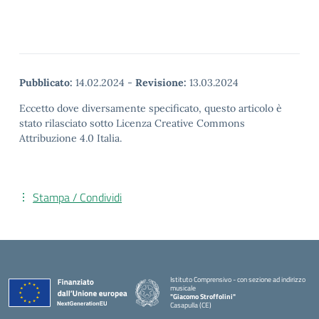
Pubblicato:
14.02.2024
-
Revisione:
13.03.2024
Eccetto dove diversamente specificato, questo articolo è
stato rilasciato sotto Licenza Creative Commons
Attribuzione 4.0 Italia.
Stampa / Condividi
Istituto Comprensivo - con sezione ad indirizzo
musicale
"Giacomo Stroffolini"
Casapulla (CE)
— Visita la pagina iniziale della scuola