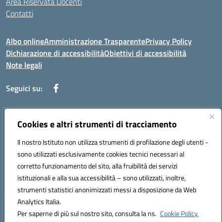
Area Riservata Docenti
Contatti
Albo online
Amministrazione Trasparente
Privacy Policy
Dichiarazione di accessibilità
Obiettivi di accessibilità
Note legali
Seguici su:
Indirizzo:
Cookies e altri strumenti di tracciamento
Via Rimembranza,33 – 81020 Casapulla (CE)
Centralino:
0823467754
Email:
ceic82800v@istruzione.it
Il nostro Istituto non utilizza strumenti di profilazione degli utenti -
Posta elettronica certificata (PEC):
ceic82800v@pec.istruzione.it
sono utilizzati esclusivamente cookies tecnici necessari al
Codice fiscale: 94007130613
corretto funzionamento del sito, alla fruibilità dei servizi
Codice meccanografico:
CEIC82800V
istituzionali e alla sua accessibilità – sono utilizzati, inoltre,
strumenti statistici anonimizzati messi a disposizione da Web
Analytics Italia.
Hosting & Powered by 3D Solution S.r.l.
Per saperne di più sul nostro sito, consulta la ns.
Cookie Policy.
Concept & Design by Designers Italia