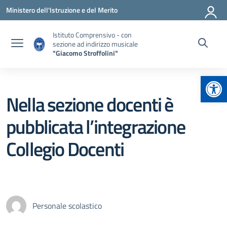
Vai ai contenuti
Vai al menu di navigazione
Vai al footer
Ministero dell'Istruzione e del Merito
Istituto Comprensivo - con
sezione ad indirizzo musicale
"Giacomo Stroffolini"
Apr
Nella sezione docenti è
pubblicata l’integrazione
Collegio Docenti
Personale scolastico