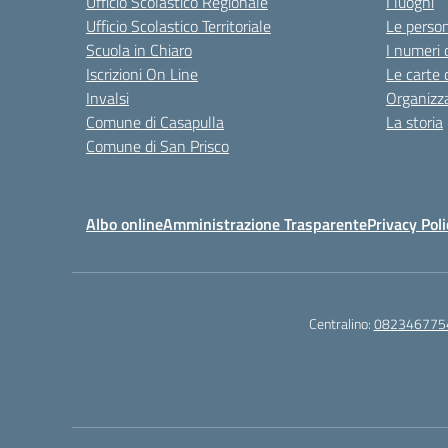
Ufficio Scolastico Regionale
I luoghi
Ufficio Scolastico Territoriale
Le perso
Scuola in Chiaro
I numeri 
Iscrizioni On Line
Le carte 
Invalsi
Organizz
Comune di Casapulla
La storia
Comune di San Prisco
Albo online
Amministrazione Trasparente
Privacy Poli
Centralino:
082346775