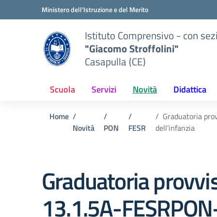
Vai ai contenuti
Vai al menu di navigazione
Vai al footer
Ministero dell'Istruzione e del Merito
Istituto Comprensivo - con sez
"Giacomo Stroffolini"
Casapulla (CE)
Scuola
Servizi
Novità
Didattica
Home
Graduatoria pro
Novità
PON
FESR
dell’infanzia
Graduatoria provvis
13.1.5A-FESRPON-C