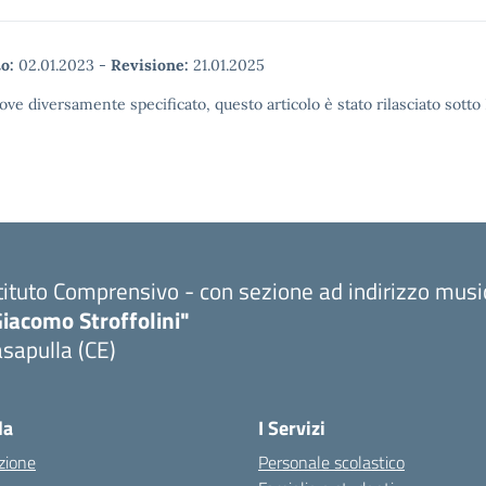
o:
02.01.2023
-
Revisione:
21.01.2025
ove diversamente specificato, questo articolo è stato rilasciato sott
tituto Comprensivo - con sezione ad indirizzo musi
iacomo Stroffolini"
sapulla (CE)
Visita la pagina iniziale della scuola
la
I Servizi
zione
Personale scolastico