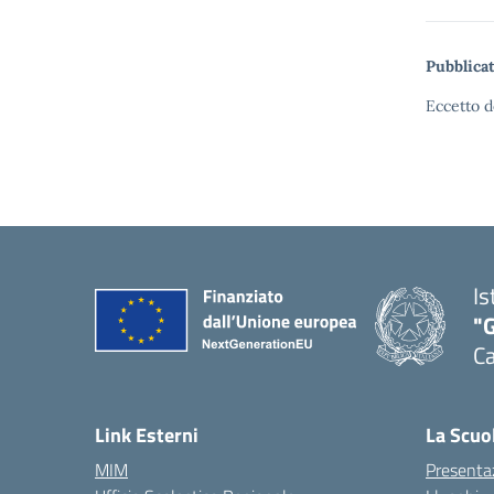
Pubblicat
Eccetto d
Is
"G
Ca
— 
Link Esterni
La Scuo
MIM
Presenta