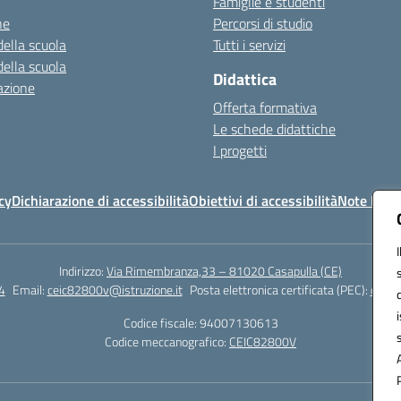
Famiglie e studenti
ne
Percorsi di studio
della scuola
Tutti i servizi
della scuola
Didattica
azione
Offerta formativa
Le schede didattiche
I progetti
cy
Dichiarazione di accessibilità
Obiettivi di accessibilità
Note legal
Indirizzo:
Via Rimembranza,33 – 81020 Casapulla (CE)
4
Email:
ceic82800v@istruzione.it
Posta elettronica certificata (PEC):
ceic8
Codice fiscale: 94007130613
Codice meccanografico:
CEIC82800V