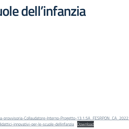
uole dell’infanzia
ia-provvisoria-Collaudatore-Interno-Progetto-13.1.5A_FESRPON_CA_202
idattici-innovativi-per-le-scuole-dellinfanzia
Download