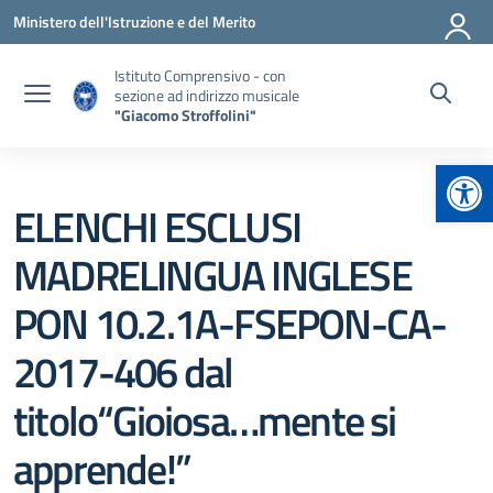
Vai ai contenuti
Vai al menu di navigazione
Vai al footer
Ministero dell'Istruzione e del Merito
Istituto Comprensivo - con
sezione ad indirizzo musicale
"Giacomo Stroffolini"
Apr
ELENCHI ESCLUSI
MADRELINGUA INGLESE
PON 10.2.1A-FSEPON-CA-
2017-406 dal
titolo“Gioiosa…mente si
apprende!”