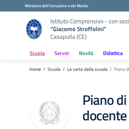
Vai ai contenuti
Vai al menu di navigazione
Vai al footer
Ministero dell'Istruzione e del Merito
Istituto Comprensivo - con sez
"Giacomo Stroffolini"
Casapulla (CE)
Scuola
Servizi
Novità
Didattica
Home
Scuola
Le carte della scuola
Piano d
Piano d
docente 