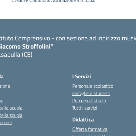
Creative Commons Attribuzione 4.0 Italia.
tituto Comprensivo - con sezione ad indirizzo musi
iacomo Stroffolini"
sapulla (CE)
Visita la pagina iniziale della scuola
la
I Servizi
zione
Personale scolastico
Famiglie e studenti
ne
Percorsi di studio
della scuola
Tutti i servizi
della scuola
Didattica
azione
Offerta formativa