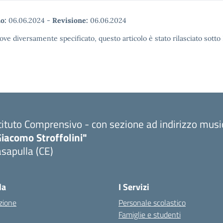
o:
06.06.2024
-
Revisione:
06.06.2024
ove diversamente specificato, questo articolo è stato rilasciato sott
tituto Comprensivo - con sezione ad indirizzo musi
iacomo Stroffolini"
sapulla (CE)
Visita la pagina iniziale della scuola
la
I Servizi
zione
Personale scolastico
Famiglie e studenti