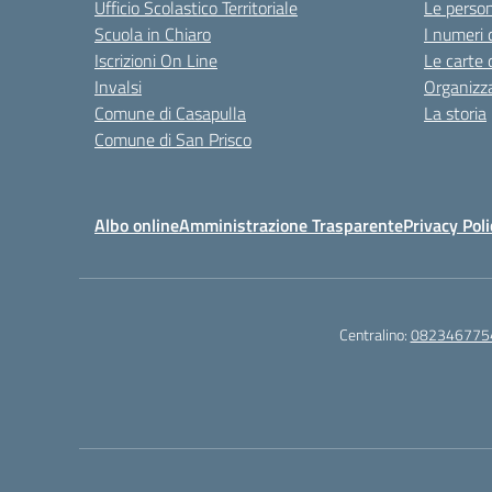
Ufficio Scolastico Territoriale
Le perso
Scuola in Chiaro
I numeri 
Iscrizioni On Line
Le carte 
Invalsi
Organizz
Comune di Casapulla
La storia
Comune di San Prisco
Albo online
Amministrazione Trasparente
Privacy Poli
Centralino:
082346775