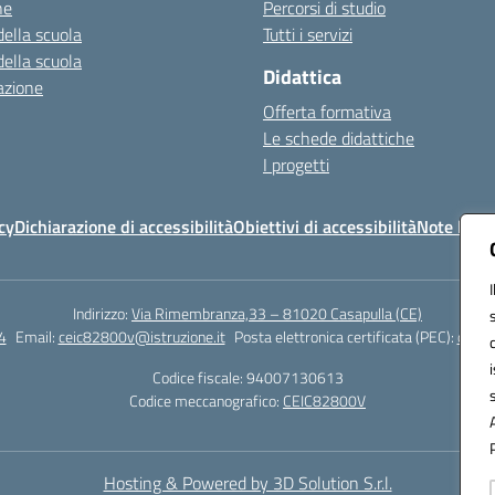
ne
Percorsi di studio
della scuola
Tutti i servizi
della scuola
Didattica
azione
Offerta formativa
Le schede didattiche
I progetti
cy
Dichiarazione di accessibilità
Obiettivi di accessibilità
Note legal
Indirizzo:
Via Rimembranza,33 – 81020 Casapulla (CE)
4
Email:
ceic82800v@istruzione.it
Posta elettronica certificata (PEC):
ceic8
Codice fiscale: 94007130613
Codice meccanografico:
CEIC82800V
Hosting & Powered by 3D Solution S.r.l.