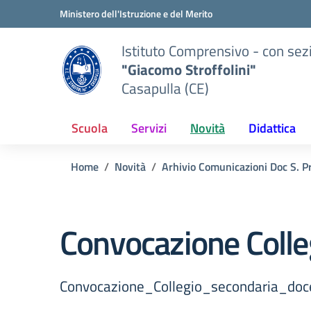
Vai ai contenuti
Vai al menu di navigazione
Vai al footer
Ministero dell'Istruzione e del Merito
Istituto Comprensivo - con sez
"Giacomo Stroffolini"
Casapulla (CE)
Scuola
Servizi
Novità
Didattica
Home
Novità
Arhivio Comunicazioni Doc S. P
Convocazione Colle
Convocazione_Collegio_secondaria_do