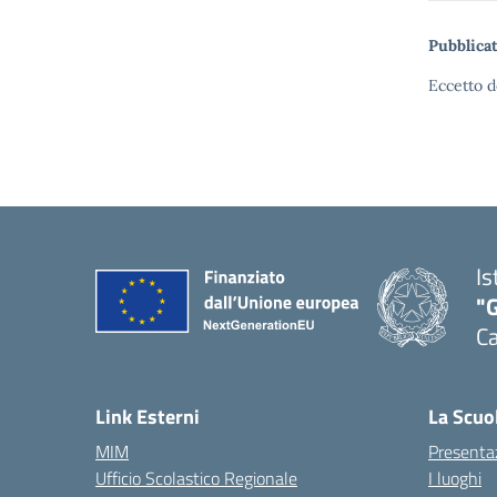
Pubblicat
Eccetto d
Is
"G
Ca
— 
Link Esterni
La Scuo
MIM
Presenta
Ufficio Scolastico Regionale
I luoghi