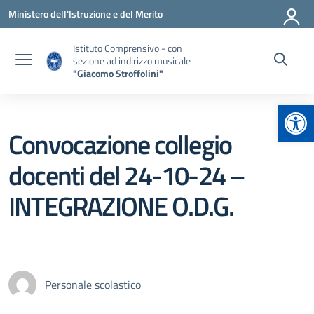
Vai ai contenuti
Vai al menu di navigazione
Vai al footer
Ministero dell'Istruzione e del Merito
Istituto Comprensivo - con
sezione ad indirizzo musicale
"Giacomo Stroffolini"
Apr
Convocazione collegio
docenti del 24-10-24 –
INTEGRAZIONE O.D.G.
Personale scolastico