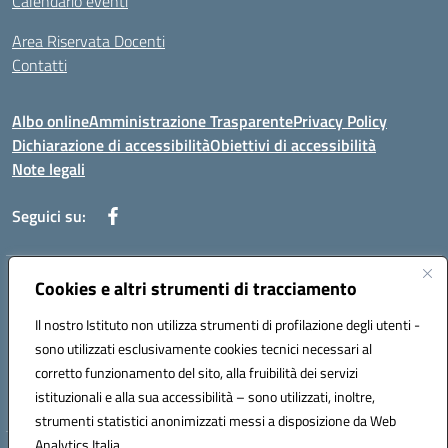
Calendario eventi
Area Riservata Docenti
Contatti
Albo online
Amministrazione Trasparente
Privacy Policy
Dichiarazione di accessibilità
Obiettivi di accessibilità
Note legali
Seguici su:
Indirizzo:
Cookies e altri strumenti di tracciamento
Via Rimembranza,33 – 81020 Casapulla (CE)
Centralino:
0823467754
Email:
ceic82800v@istruzione.it
Il nostro Istituto non utilizza strumenti di profilazione degli utenti -
Posta elettronica certificata (PEC):
ceic82800v@pec.istruzione.it
sono utilizzati esclusivamente cookies tecnici necessari al
Codice fiscale: 94007130613
corretto funzionamento del sito, alla fruibilità dei servizi
Codice meccanografico:
CEIC82800V
istituzionali e alla sua accessibilità – sono utilizzati, inoltre,
strumenti statistici anonimizzati messi a disposizione da Web
Analytics Italia.