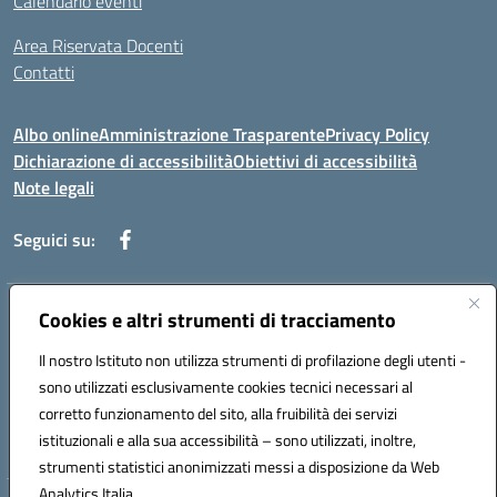
Calendario eventi
Area Riservata Docenti
Contatti
Albo online
Amministrazione Trasparente
Privacy Policy
Dichiarazione di accessibilità
Obiettivi di accessibilità
Note legali
Seguici su:
Indirizzo:
Cookies e altri strumenti di tracciamento
Via Rimembranza,33 – 81020 Casapulla (CE)
Centralino:
0823467754
Email:
ceic82800v@istruzione.it
Il nostro Istituto non utilizza strumenti di profilazione degli utenti -
Posta elettronica certificata (PEC):
ceic82800v@pec.istruzione.it
sono utilizzati esclusivamente cookies tecnici necessari al
Codice fiscale: 94007130613
corretto funzionamento del sito, alla fruibilità dei servizi
Codice meccanografico:
CEIC82800V
istituzionali e alla sua accessibilità – sono utilizzati, inoltre,
strumenti statistici anonimizzati messi a disposizione da Web
Analytics Italia.