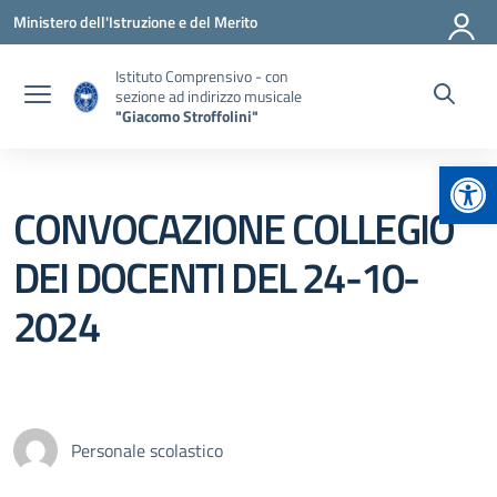
Vai ai contenuti
Vai al menu di navigazione
Vai al footer
Ministero dell'Istruzione e del Merito
Istituto Comprensivo - con
sezione ad indirizzo musicale
"Giacomo Stroffolini"
Apr
CONVOCAZIONE COLLEGIO
DEI DOCENTI DEL 24-10-
2024
Personale scolastico