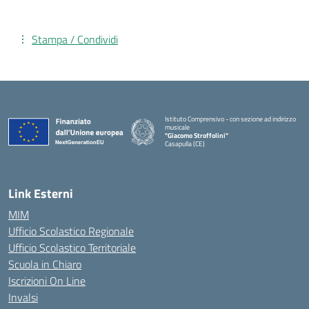
Stampa / Condividi
Istituto Comprensivo - con sezione ad indirizzo
musicale
"Giacomo Stroffolini"
Casapulla (CE)
— Visita la pagina iniziale della scuola
Link Esterni
MIM
Ufficio Scolastico Regionale
Ufficio Scolastico Territoriale
Scuola in Chiaro
Iscrizioni On Line
Invalsi