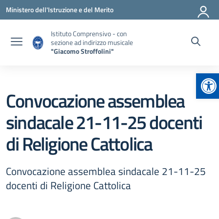
Vai ai contenuti
Vai al menu di navigazione
Vai al footer
Ministero dell'Istruzione e del Merito
Istituto Comprensivo - con
sezione ad indirizzo musicale
"Giacomo Stroffolini"
Ap
Convocazione assemblea
sindacale 21-11-25 docenti
di Religione Cattolica
Convocazione assemblea sindacale 21-11-25
docenti di Religione Cattolica