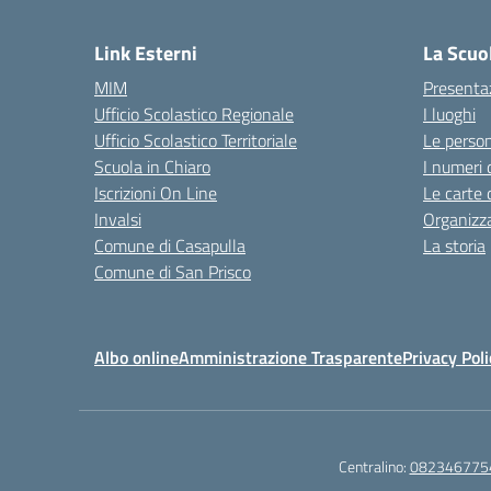
— 
Link Esterni
La Scuo
MIM
Presenta
Ufficio Scolastico Regionale
I luoghi
Ufficio Scolastico Territoriale
Le perso
Scuola in Chiaro
I numeri 
Iscrizioni On Line
Le carte 
Invalsi
Organizz
Comune di Casapulla
La storia
Comune di San Prisco
Albo online
Amministrazione Trasparente
Privacy Poli
Centralino:
082346775