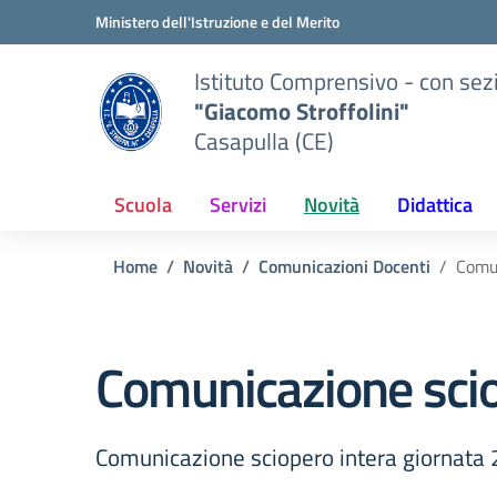
Vai ai contenuti
Vai al menu di navigazione
Vai al footer
Ministero dell'Istruzione e del Merito
Istituto Comprensivo - con sez
"Giacomo Stroffolini"
Casapulla (CE)
Scuola
Servizi
Novità
Didattica
Home
Novità
Comunicazioni Docenti
Comun
Comunicazione sci
Comunicazione sciopero intera giornat