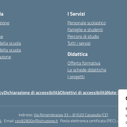
Visita la pagina iniziale della scuola
la
I Servizi
zione
Personale scolastico
Famiglie e studenti
ne
Percorsi di studio
della scuola
Tutti i servizi
della scuola
Didattica
azione
Offerta formativa
Le schede didattiche
I progetti
cy
Dichiarazione di accessibilità
Obiettivi di accessibilità
Note legal
Indirizzo:
Via Rimembranza,33 – 81020 Casapulla (CE)
4
Email:
ceic82800v@istruzione.it
Posta elettronica certificata (PEC):
ceic8