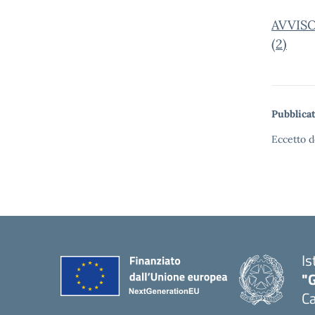
AVVIS
(2)
Pubblicat
Eccetto d
Is
"G
Ca