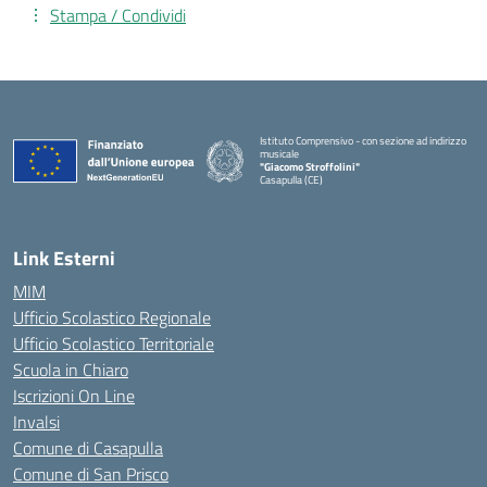
Stampa / Condividi
Istituto Comprensivo - con sezione ad indirizzo
musicale
"Giacomo Stroffolini"
Casapulla (CE)
— Visita la pagina iniziale della scuola
Link Esterni
MIM
Ufficio Scolastico Regionale
Ufficio Scolastico Territoriale
Scuola in Chiaro
Iscrizioni On Line
Invalsi
Comune di Casapulla
Comune di San Prisco